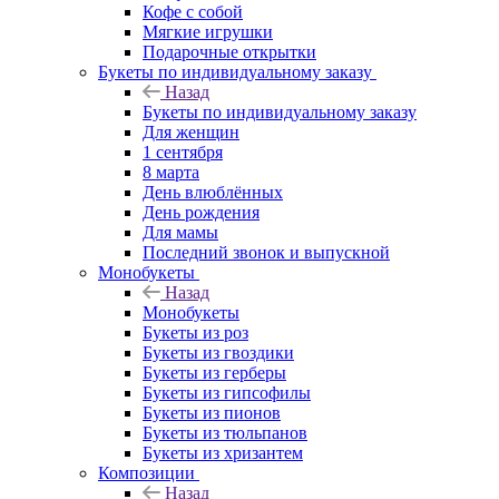
Кофе с собой
Мягкие игрушки
Подарочные открытки
Букеты по индивидуальному заказу
Назад
Букеты по индивидуальному заказу
Для женщин
1 сентября
8 марта
День влюблённых
День рождения
Для мамы
Последний звонок и выпускной
Монобукеты
Назад
Монобукеты
Букеты из роз
Букеты из гвоздики
Букеты из герберы
Букеты из гипсофилы
Букеты из пионов
Букеты из тюльпанов
Букеты из хризантем
Композиции
Назад