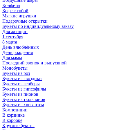
Воздушные шары
Конфеты
Кофе с собой
Мягкие игрушки
Подарочные открытки
Букеты по индивидуальному заказу
Для женщин
1 сентября
8 марта
День влюблённых
День рождения
Для мамы
Последний звонок и выпускной
Монобукеты
Букеты из роз
Букеты из гвоздики
Букеты из герберы
Букеты из гипсофилы
Букеты из пионов
Букеты из тюльпанов
Букеты из хризантем
Композиции
В корзинке
В коробке
Круглые букеты