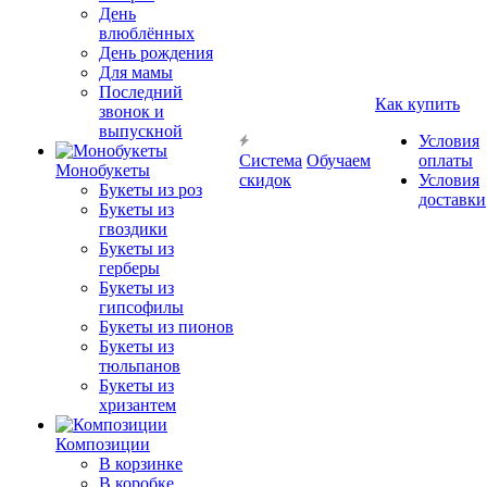
День
влюблённых
День рождения
Для мамы
Последний
Как купить
звонок и
выпускной
Условия
Система
Обучаем
оплаты
Монобукеты
скидок
Условия
Букеты из роз
доставки
Букеты из
гвоздики
Букеты из
герберы
Букеты из
гипсофилы
Букеты из пионов
Букеты из
тюльпанов
Букеты из
хризантем
Композиции
В корзинке
В коробке