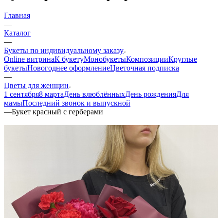
Главная
—
Каталог
—
Букеты по индивидуальному заказу
Online витрина
К букету
Монобукеты
Композиции
Круглые
букеты
Новогоднее оформление
Цветочная подписка
—
Цветы для женщин
1 сентября
8 марта
День влюблённых
День рождения
Для
мамы
Последний звонок и выпускной
—
Букет красный с герберами