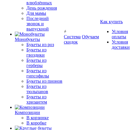
влюблённых
День рождения
Для мамы
Последний
Как купить
звонок и
выпускной
Условия
Система
Обучаем
оплаты
Монобукеты
скидок
Условия
Букеты из роз
доставки
Букеты из
гвоздики
Букеты из
герберы
Букеты из
гипсофилы
Букеты из пионов
Букеты из
тюльпанов
Букеты из
хризантем
Композиции
В корзинке
В коробке