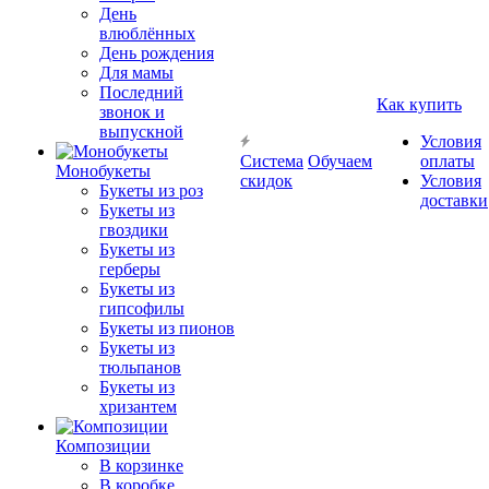
День
влюблённых
День рождения
Для мамы
Последний
Как купить
звонок и
выпускной
Условия
Система
Обучаем
оплаты
Монобукеты
скидок
Условия
Букеты из роз
доставки
Букеты из
гвоздики
Букеты из
герберы
Букеты из
гипсофилы
Букеты из пионов
Букеты из
тюльпанов
Букеты из
хризантем
Композиции
В корзинке
В коробке