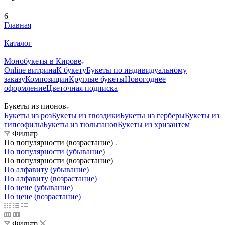
6
Главная
—
Каталог
—
Монобукеты в Кирове
Online витрина
К букету
Букеты по индивидуальному
заказу
Композиции
Круглые букеты
Новогоднее
оформление
Цветочная подписка
—
Букеты из пионов
Букеты из роз
Букеты из гвоздики
Букеты из герберы
Букеты из
гипсофилы
Букеты из тюльпанов
Букеты из хризантем
Фильтр
По популярности (возрастание)
По популярности (убывание)
По популярности (возрастание)
По алфавиту (убывание)
По алфавиту (возрастание)
По цене (убывание)
По цене (возрастание)
Фильтр