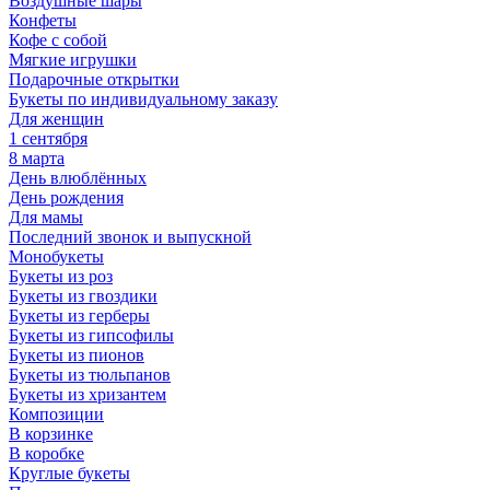
Воздушные шары
Конфеты
Кофе с собой
Мягкие игрушки
Подарочные открытки
Букеты по индивидуальному заказу
Для женщин
1 сентября
8 марта
День влюблённых
День рождения
Для мамы
Последний звонок и выпускной
Монобукеты
Букеты из роз
Букеты из гвоздики
Букеты из герберы
Букеты из гипсофилы
Букеты из пионов
Букеты из тюльпанов
Букеты из хризантем
Композиции
В корзинке
В коробке
Круглые букеты