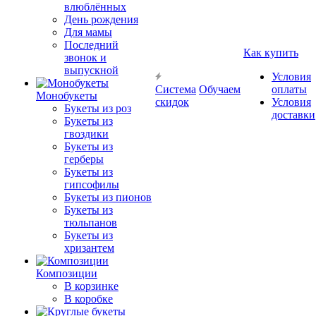
влюблённых
День рождения
Для мамы
Последний
Как купить
звонок и
выпускной
Условия
Система
Обучаем
оплаты
Монобукеты
скидок
Условия
Букеты из роз
доставки
Букеты из
гвоздики
Букеты из
герберы
Букеты из
гипсофилы
Букеты из пионов
Букеты из
тюльпанов
Букеты из
хризантем
Композиции
В корзинке
В коробке