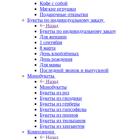
Кофе с собой
Мягкие игрушки
Подарочные открытки
Букеты по индивидуальному заказу
Назад
Букеты по индивидуальному заказу
Для женщин
1 сентября
8 марта
День влюблённых
День рождения
Для мамы
Последний звонок и выпускной
Монобукеты
Назад
Монобукеты
Букеты из роз
Букеты из гвоздики
Букеты из герберы
Букеты из гипсофилы
Букеты из пионов
Букеты из тюльпанов
Букеты из хризантем
Композиции
Назад