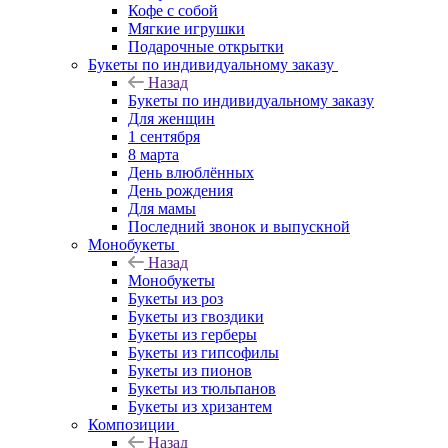
Кофе с собой
Мягкие игрушки
Подарочные открытки
Букеты по индивидуальному заказу
Назад
Букеты по индивидуальному заказу
Для женщин
1 сентября
8 марта
День влюблённых
День рождения
Для мамы
Последний звонок и выпускной
Монобукеты
Назад
Монобукеты
Букеты из роз
Букеты из гвоздики
Букеты из герберы
Букеты из гипсофилы
Букеты из пионов
Букеты из тюльпанов
Букеты из хризантем
Композиции
Назад