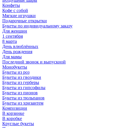
Воздушные шары
Конфеты
Кофе с собой
Мягкие игрушки
Подарочные открытки
Букеты по индивидуальному заказу
Для женщин
1 сентября
8 марта
День влюблённых
День рождения
Для мамы
Последний звонок и выпускной
Монобукеты
Букеты из роз
Букеты из гвоздики
Букеты из герберы
Букеты из гипсофилы
Букеты из пионов
Букеты из тюльпанов
Букеты из хризантем
Композиции
В корзинке
В коробке
Круглые букеты