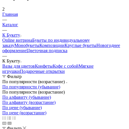
2
Главная
—
Каталог
—
К Букету
Online витрина
Букеты по индивидуальному
заказу
Монобукеты
Композиции
Круглые букеты
Новогоднее
оформление
Цветочная подписка
—
К Букету
Вазы для цветов
Конфеты
Кофе с собой
Мягкие
игрушки
Подарочные открытки
Фильтр
По популярности (возрастание)
По популярности (убывание)
По популярности (возрастание)
По алфавиту (убывание)
По алфавиту (возрастание)
По цене (убывание)
По цене (возрастание)
Фильтр