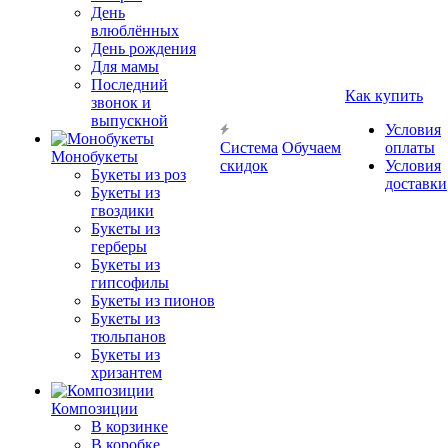
День
влюблённых
День рождения
Для мамы
Последний
Как купить
звонок и
выпускной
Условия
Система
Обучаем
оплаты
Монобукеты
скидок
Условия
Букеты из роз
доставки
Букеты из
гвоздики
Букеты из
герберы
Букеты из
гипсофилы
Букеты из пионов
Букеты из
тюльпанов
Букеты из
хризантем
Композиции
В корзинке
В коробке