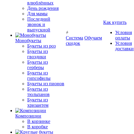
влюблённых
День рождения
Для мамы
Последний
Как купить
звонок и
выпускной
Условия
Система
Обучаем
оплаты
Монобукеты
скидок
Условия
Букеты из роз
доставки
Букеты из
гвоздики
Букеты из
герберы
Букеты из
гипсофилы
Букеты из пионов
Букеты из
тюльпанов
Букеты из
хризантем
Композиции
В корзинке
В коробке