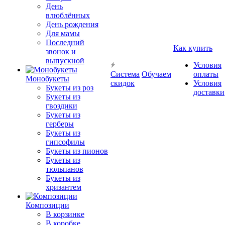
День
влюблённых
День рождения
Для мамы
Последний
Как купить
звонок и
выпускной
Условия
Система
Обучаем
оплаты
Монобукеты
скидок
Условия
Букеты из роз
доставки
Букеты из
гвоздики
Букеты из
герберы
Букеты из
гипсофилы
Букеты из пионов
Букеты из
тюльпанов
Букеты из
хризантем
Композиции
В корзинке
В коробке