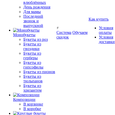
влюблённых
День рождения
Для мамы
Последний
Как купить
звонок и
выпускной
Условия
Система
Обучаем
оплаты
Монобукеты
скидок
Условия
Букеты из роз
доставки
Букеты из
гвоздики
Букеты из
герберы
Букеты из
гипсофилы
Букеты из пионов
Букеты из
тюльпанов
Букеты из
хризантем
Композиции
В корзинке
В коробке