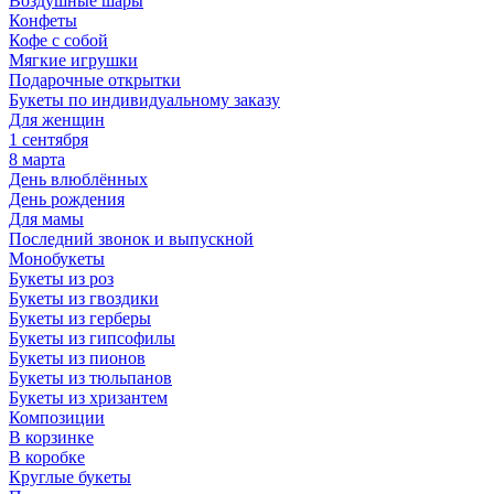
Воздушные шары
Конфеты
Кофе с собой
Мягкие игрушки
Подарочные открытки
Букеты по индивидуальному заказу
Для женщин
1 сентября
8 марта
День влюблённых
День рождения
Для мамы
Последний звонок и выпускной
Монобукеты
Букеты из роз
Букеты из гвоздики
Букеты из герберы
Букеты из гипсофилы
Букеты из пионов
Букеты из тюльпанов
Букеты из хризантем
Композиции
В корзинке
В коробке
Круглые букеты