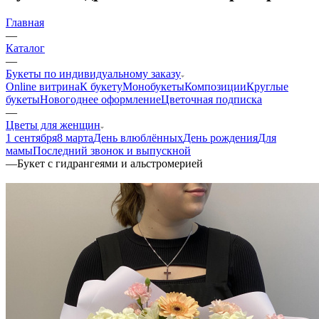
Главная
—
Каталог
—
Букеты по индивидуальному заказу
Online витрина
К букету
Монобукеты
Композиции
Круглые
букеты
Новогоднее оформление
Цветочная подписка
—
Цветы для женщин
1 сентября
8 марта
День влюблённых
День рождения
Для
мамы
Последний звонок и выпускной
—
Букет с гидрангеями и альстромерией