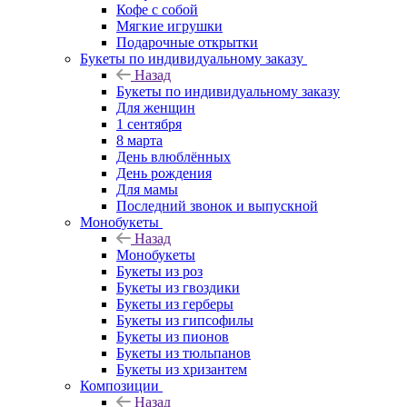
Кофе с собой
Мягкие игрушки
Подарочные открытки
Букеты по индивидуальному заказу
Назад
Букеты по индивидуальному заказу
Для женщин
1 сентября
8 марта
День влюблённых
День рождения
Для мамы
Последний звонок и выпускной
Монобукеты
Назад
Монобукеты
Букеты из роз
Букеты из гвоздики
Букеты из герберы
Букеты из гипсофилы
Букеты из пионов
Букеты из тюльпанов
Букеты из хризантем
Композиции
Назад