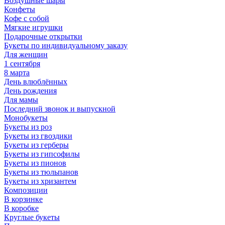
Воздушные шары
Конфеты
Кофе с собой
Мягкие игрушки
Подарочные открытки
Букеты по индивидуальному заказу
Для женщин
1 сентября
8 марта
День влюблённых
День рождения
Для мамы
Последний звонок и выпускной
Монобукеты
Букеты из роз
Букеты из гвоздики
Букеты из герберы
Букеты из гипсофилы
Букеты из пионов
Букеты из тюльпанов
Букеты из хризантем
Композиции
В корзинке
В коробке
Круглые букеты