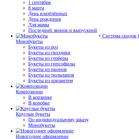
1 сентября
8 марта
День влюблённых
День рождения
Для мамы
Последний звонок и выпускной
Система скидок
Монобукеты
Букеты из роз
Букеты из гвоздики
Букеты из герберы
Букеты из гипсофилы
Букеты из пионов
Букеты из тюльпанов
Букеты из хризантем
Композиции
В корзинке
В коробке
Круглые букеты
По индивидуальному заказу
Монобукеты
Новогоднее оформление