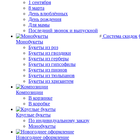
1 сентября
8 марта
День влюблённых
День рождения
Для мамы
Последний звонок и выпускной
Система скидок
Монобукеты
Букеты из роз
Букеты из гвоздики
Букеты из герберы
Букеты из гипсофилы
Букеты из пионов
Букеты из тюльпанов
Букеты из хризантем
Композиции
В корзинке
В коробке
Круглые букеты
По индивидуальному заказу
Монобукеты
Новогоднее оформление