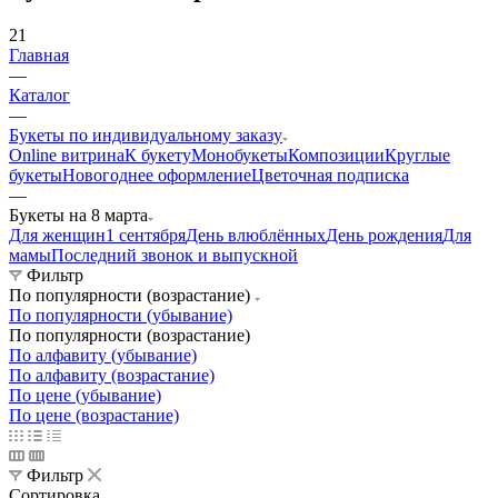
21
Главная
—
Каталог
—
Букеты по индивидуальному заказу
Online витрина
К букету
Монобукеты
Композиции
Круглые
букеты
Новогоднее оформление
Цветочная подписка
—
Букеты на 8 марта
Для женщин
1 сентября
День влюблённых
День рождения
Для
мамы
Последний звонок и выпускной
Фильтр
По популярности (возрастание)
По популярности (убывание)
По популярности (возрастание)
По алфавиту (убывание)
По алфавиту (возрастание)
По цене (убывание)
По цене (возрастание)
Фильтр
Сортировка