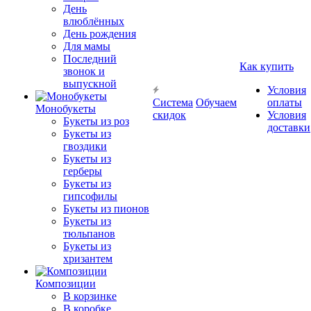
День
влюблённых
День рождения
Для мамы
Последний
Как купить
звонок и
выпускной
Условия
Система
Обучаем
оплаты
Монобукеты
скидок
Условия
Букеты из роз
доставки
Букеты из
гвоздики
Букеты из
герберы
Букеты из
гипсофилы
Букеты из пионов
Букеты из
тюльпанов
Букеты из
хризантем
Композиции
В корзинке
В коробке