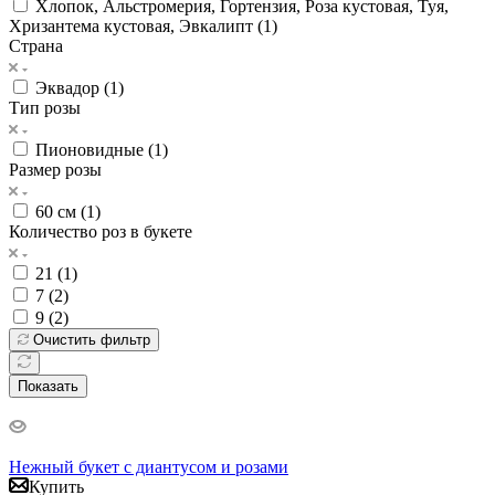
Хлопок, Альстромерия, Гортензия, Роза кустовая, Туя,
Хризантема кустовая, Эвкалипт (
1
)
Страна
Эквадор (
1
)
Тип розы
Пионовидные (
1
)
Размер розы
60 см (
1
)
Количество роз в букете
21 (
1
)
7 (
2
)
9 (
2
)
Очистить фильтр
Показать
Нежный букет с диантусом и розами
Купить