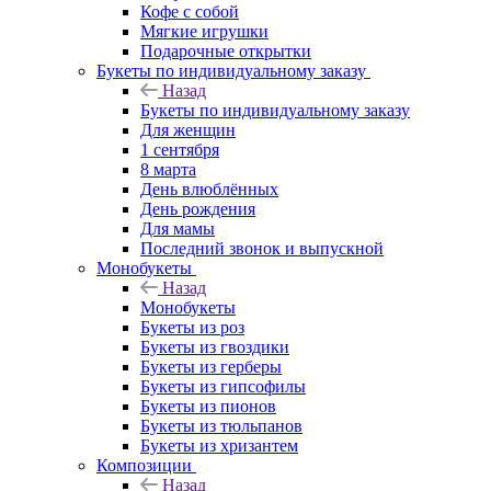
Кофе с собой
Мягкие игрушки
Подарочные открытки
Букеты по индивидуальному заказу
Назад
Букеты по индивидуальному заказу
Для женщин
1 сентября
8 марта
День влюблённых
День рождения
Для мамы
Последний звонок и выпускной
Монобукеты
Назад
Монобукеты
Букеты из роз
Букеты из гвоздики
Букеты из герберы
Букеты из гипсофилы
Букеты из пионов
Букеты из тюльпанов
Букеты из хризантем
Композиции
Назад