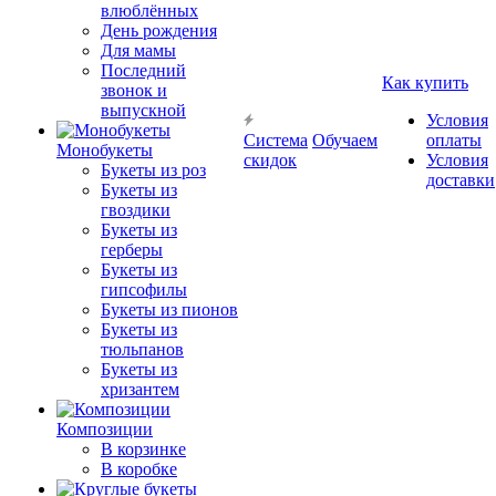
влюблённых
День рождения
Для мамы
Последний
Как купить
звонок и
выпускной
Условия
Система
Обучаем
оплаты
Монобукеты
скидок
Условия
Букеты из роз
доставки
Букеты из
гвоздики
Букеты из
герберы
Букеты из
гипсофилы
Букеты из пионов
Букеты из
тюльпанов
Букеты из
хризантем
Композиции
В корзинке
В коробке