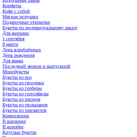
Воздушные шары
Конфеты
Кофе с собой
Мягкие игрушки
Подарочные открытки
Букеты по индивидуальному заказу
Для женщин
1 сентября
8 марта
День влюблённых
День рождения
Для мамы
Последний звонок и выпускной
Монобукеты
Букеты из роз
Букеты из гвоздики
Букеты из герберы
Букеты из гипсофилы
Букеты из пионов
Букеты из тюльпанов
Букеты из хризантем
Композиции
В корзинке
В коробке
Круглые букеты