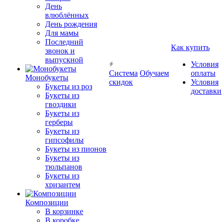
День
влюблённых
День рождения
Для мамы
Последний
Как купить
звонок и
выпускной
Условия
Система
Обучаем
оплаты
Монобукеты
скидок
Условия
Букеты из роз
доставки
Букеты из
гвоздики
Букеты из
герберы
Букеты из
гипсофилы
Букеты из пионов
Букеты из
тюльпанов
Букеты из
хризантем
Композиции
В корзинке
В коробке