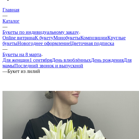
Главная
—
Каталог
—
Букеты по индивидуальному заказу
Online витрина
К букету
Монобукеты
Композиции
Круглые
букеты
Новогоднее оформление
Цветочная подписка
—
Букеты на 8 марта
Для женщин
1 сентября
День влюблённых
День рождения
Для
мамы
Последний звонок и выпускной
—
Букет из лилий