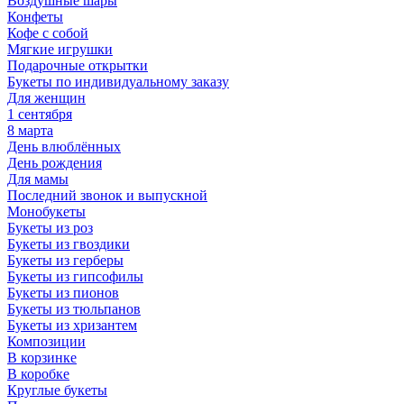
Воздушные шары
Конфеты
Кофе с собой
Мягкие игрушки
Подарочные открытки
Букеты по индивидуальному заказу
Для женщин
1 сентября
8 марта
День влюблённых
День рождения
Для мамы
Последний звонок и выпускной
Монобукеты
Букеты из роз
Букеты из гвоздики
Букеты из герберы
Букеты из гипсофилы
Букеты из пионов
Букеты из тюльпанов
Букеты из хризантем
Композиции
В корзинке
В коробке
Круглые букеты