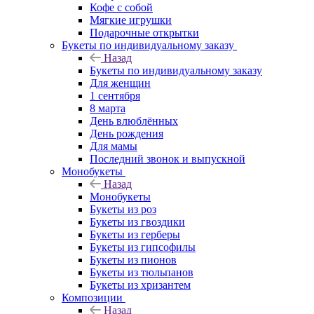
Кофе с собой
Мягкие игрушки
Подарочные открытки
Букеты по индивидуальному заказу
Назад
Букеты по индивидуальному заказу
Для женщин
1 сентября
8 марта
День влюблённых
День рождения
Для мамы
Последний звонок и выпускной
Монобукеты
Назад
Монобукеты
Букеты из роз
Букеты из гвоздики
Букеты из герберы
Букеты из гипсофилы
Букеты из пионов
Букеты из тюльпанов
Букеты из хризантем
Композиции
Назад