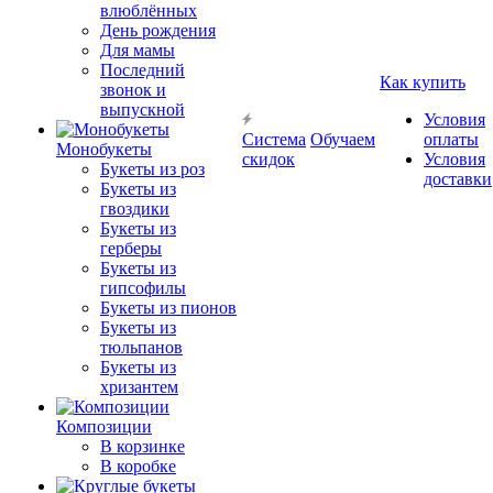
влюблённых
День рождения
Для мамы
Последний
Как купить
звонок и
выпускной
Условия
Система
Обучаем
оплаты
Монобукеты
скидок
Условия
Букеты из роз
доставки
Букеты из
гвоздики
Букеты из
герберы
Букеты из
гипсофилы
Букеты из пионов
Букеты из
тюльпанов
Букеты из
хризантем
Композиции
В корзинке
В коробке