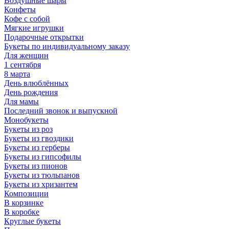
Воздушные шары
Конфеты
Кофе с собой
Мягкие игрушки
Подарочные открытки
Букеты по индивидуальному заказу
Для женщин
1 сентября
8 марта
День влюблённых
День рождения
Для мамы
Последний звонок и выпускной
Монобукеты
Букеты из роз
Букеты из гвоздики
Букеты из герберы
Букеты из гипсофилы
Букеты из пионов
Букеты из тюльпанов
Букеты из хризантем
Композиции
В корзинке
В коробке
Круглые букеты