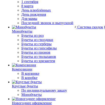
1 сентября
8 марта
День влюблённых
День рождения
Для мамы
Последний звонок и выпускной
Система скидок
Монобукеты
Букеты из роз
Букеты из гвоздики
Букеты из герберы
Букеты из гипсофилы
Букеты из пионов
Букеты из тюльпанов
Букеты из хризантем
Композиции
В корзинке
В коробке
Круглые букеты
По индивидуальному заказу
Монобукеты
Новогоднее оформление