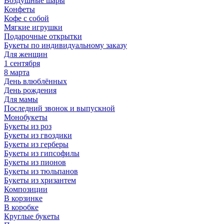
Воздушные шары
Конфеты
Кофе с собой
Мягкие игрушки
Подарочные открытки
Букеты по индивидуальному заказу
Для женщин
1 сентября
8 марта
День влюблённых
День рождения
Для мамы
Последний звонок и выпускной
Монобукеты
Букеты из роз
Букеты из гвоздики
Букеты из герберы
Букеты из гипсофилы
Букеты из пионов
Букеты из тюльпанов
Букеты из хризантем
Композиции
В корзинке
В коробке
Круглые букеты