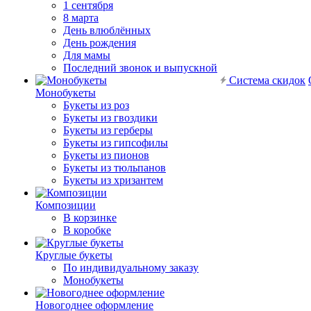
1 сентября
8 марта
День влюблённых
День рождения
Для мамы
Последний звонок и выпускной
Система скидок
Монобукеты
Букеты из роз
Букеты из гвоздики
Букеты из герберы
Букеты из гипсофилы
Букеты из пионов
Букеты из тюльпанов
Букеты из хризантем
Композиции
В корзинке
В коробке
Круглые букеты
По индивидуальному заказу
Монобукеты
Новогоднее оформление