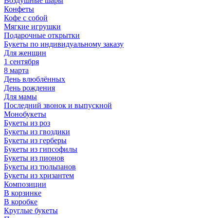
Воздушные шары
Конфеты
Кофе с собой
Мягкие игрушки
Подарочные открытки
Букеты по индивидуальному заказу
Для женщин
1 сентября
8 марта
День влюблённых
День рождения
Для мамы
Последний звонок и выпускной
Монобукеты
Букеты из роз
Букеты из гвоздики
Букеты из герберы
Букеты из гипсофилы
Букеты из пионов
Букеты из тюльпанов
Букеты из хризантем
Композиции
В корзинке
В коробке
Круглые букеты