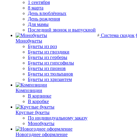
1 сентября
8 марта
День влюблённых
День рождения
Для мамы
Последний звонок и выпускной
Система скидок
Монобукеты
Букеты из роз
Букеты из гвоздики
Букеты из герберы
Букеты из гипсофилы
Букеты из пионов
Букеты из тюльпанов
Букеты из хризантем
Композиции
В корзинке
В коробке
Круглые букеты
По индивидуальному заказу
Монобукеты
Новогоднее оформление