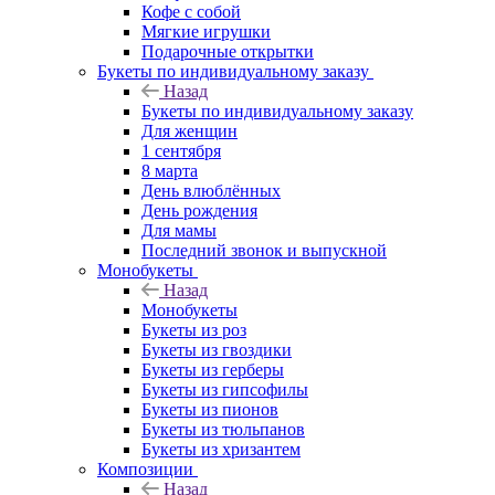
Кофе с собой
Мягкие игрушки
Подарочные открытки
Букеты по индивидуальному заказу
Назад
Букеты по индивидуальному заказу
Для женщин
1 сентября
8 марта
День влюблённых
День рождения
Для мамы
Последний звонок и выпускной
Монобукеты
Назад
Монобукеты
Букеты из роз
Букеты из гвоздики
Букеты из герберы
Букеты из гипсофилы
Букеты из пионов
Букеты из тюльпанов
Букеты из хризантем
Композиции
Назад