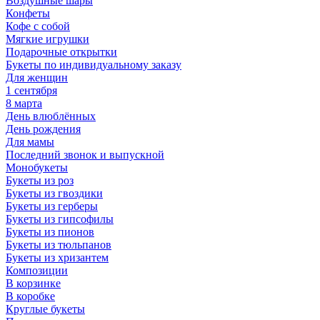
Воздушные шары
Конфеты
Кофе с собой
Мягкие игрушки
Подарочные открытки
Букеты по индивидуальному заказу
Для женщин
1 сентября
8 марта
День влюблённых
День рождения
Для мамы
Последний звонок и выпускной
Монобукеты
Букеты из роз
Букеты из гвоздики
Букеты из герберы
Букеты из гипсофилы
Букеты из пионов
Букеты из тюльпанов
Букеты из хризантем
Композиции
В корзинке
В коробке
Круглые букеты