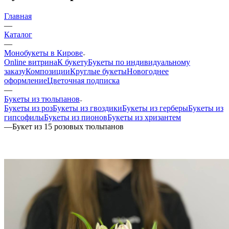
Главная
—
Каталог
—
Монобукеты в Кирове
Online витрина
К букету
Букеты по индивидуальному
заказу
Композиции
Круглые букеты
Новогоднее
оформление
Цветочная подписка
—
Букеты из тюльпанов
Букеты из роз
Букеты из гвоздики
Букеты из герберы
Букеты из
гипсофилы
Букеты из пионов
Букеты из хризантем
—
Букет из 15 розовых тюльпанов