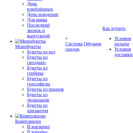
День
влюблённых
День рождения
Для мамы
Последний
Как купить
звонок и
выпускной
Условия
Система
Обучаем
оплаты
Монобукеты
скидок
Условия
Букеты из роз
доставки
Букеты из
гвоздики
Букеты из
герберы
Букеты из
гипсофилы
Букеты из пионов
Букеты из
тюльпанов
Букеты из
хризантем
Композиции
В корзинке
В коробке