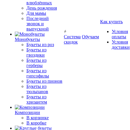
влюблённых
День рождения
Для мамы
Последний
Как купить
звонок и
выпускной
Условия
Система
Обучаем
оплаты
Монобукеты
скидок
Условия
Букеты из роз
доставки
Букеты из
гвоздики
Букеты из
герберы
Букеты из
гипсофилы
Букеты из пионов
Букеты из
тюльпанов
Букеты из
хризантем
Композиции
В корзинке
В коробке