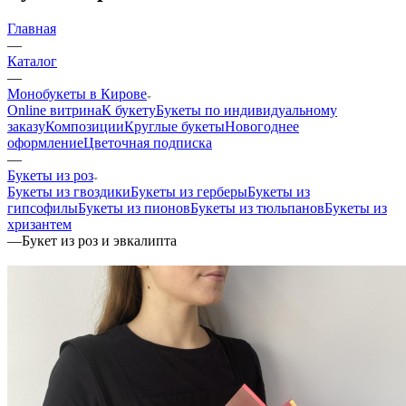
Главная
—
Каталог
—
Монобукеты в Кирове
Online витрина
К букету
Букеты по индивидуальному
заказу
Композиции
Круглые букеты
Новогоднее
оформление
Цветочная подписка
—
Букеты из роз
Букеты из гвоздики
Букеты из герберы
Букеты из
гипсофилы
Букеты из пионов
Букеты из тюльпанов
Букеты из
хризантем
—
Букет из роз и эвкалипта