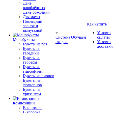
День
влюблённых
День рождения
Для мамы
Последний
Как купить
звонок и
выпускной
Условия
Система
Обучаем
оплаты
Монобукеты
скидок
Условия
Букеты из роз
доставки
Букеты из
гвоздики
Букеты из
герберы
Букеты из
гипсофилы
Букеты из пионов
Букеты из
тюльпанов
Букеты из
хризантем
Композиции
В корзинке
В коробке