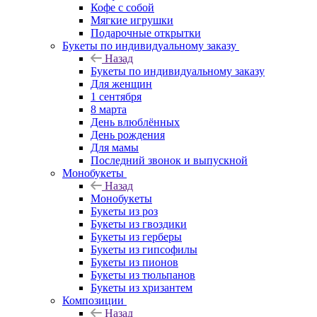
Кофе с собой
Мягкие игрушки
Подарочные открытки
Букеты по индивидуальному заказу
Назад
Букеты по индивидуальному заказу
Для женщин
1 сентября
8 марта
День влюблённых
День рождения
Для мамы
Последний звонок и выпускной
Монобукеты
Назад
Монобукеты
Букеты из роз
Букеты из гвоздики
Букеты из герберы
Букеты из гипсофилы
Букеты из пионов
Букеты из тюльпанов
Букеты из хризантем
Композиции
Назад