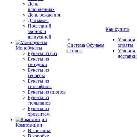
День
влюблённых
День рождения
Для мамы
Последний
Как купить
звонок и
выпускной
Условия
Система
Обучаем
оплаты
Монобукеты
скидок
Условия
Букеты из роз
доставки
Букеты из
гвоздики
Букеты из
герберы
Букеты из
гипсофилы
Букеты из пионов
Букеты из
тюльпанов
Букеты из
хризантем
Композиции
В корзинке
В коробке