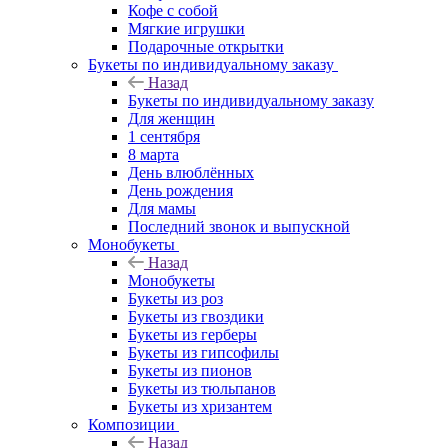
Кофе с собой
Мягкие игрушки
Подарочные открытки
Букеты по индивидуальному заказу
Назад
Букеты по индивидуальному заказу
Для женщин
1 сентября
8 марта
День влюблённых
День рождения
Для мамы
Последний звонок и выпускной
Монобукеты
Назад
Монобукеты
Букеты из роз
Букеты из гвоздики
Букеты из герберы
Букеты из гипсофилы
Букеты из пионов
Букеты из тюльпанов
Букеты из хризантем
Композиции
Назад