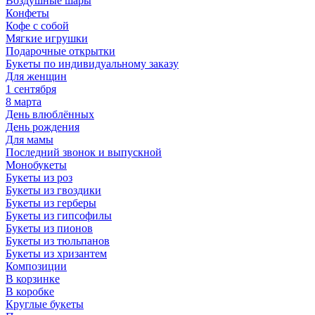
Воздушные шары
Конфеты
Кофе с собой
Мягкие игрушки
Подарочные открытки
Букеты по индивидуальному заказу
Для женщин
1 сентября
8 марта
День влюблённых
День рождения
Для мамы
Последний звонок и выпускной
Монобукеты
Букеты из роз
Букеты из гвоздики
Букеты из герберы
Букеты из гипсофилы
Букеты из пионов
Букеты из тюльпанов
Букеты из хризантем
Композиции
В корзинке
В коробке
Круглые букеты