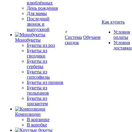
влюблённых
День рождения
Для мамы
Последний
Как купить
звонок и
выпускной
Условия
Система
Обучаем
оплаты
Монобукеты
скидок
Условия
Букеты из роз
доставки
Букеты из
гвоздики
Букеты из
герберы
Букеты из
гипсофилы
Букеты из пионов
Букеты из
тюльпанов
Букеты из
хризантем
Композиции
В корзинке
В коробке