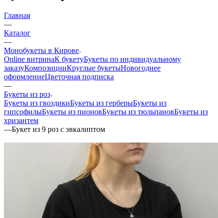
Главная
—
Каталог
—
Монобукеты в Кирове
Online витрина
К букету
Букеты по индивидуальному
заказу
Композиции
Круглые букеты
Новогоднее
оформление
Цветочная подписка
—
Букеты из роз
Букеты из гвоздики
Букеты из герберы
Букеты из
гипсофилы
Букеты из пионов
Букеты из тюльпанов
Букеты из
хризантем
—
Букет из 9 роз с эвкалиптом