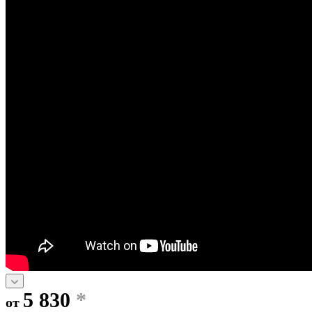
5 830
*
от