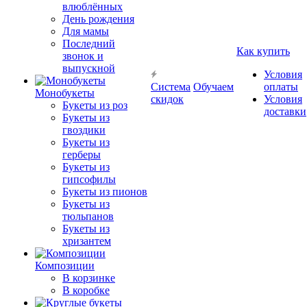
влюблённых
День рождения
Для мамы
Последний
Как купить
звонок и
выпускной
Условия
Система
Обучаем
оплаты
Монобукеты
скидок
Условия
Букеты из роз
доставки
Букеты из
гвоздики
Букеты из
герберы
Букеты из
гипсофилы
Букеты из пионов
Букеты из
тюльпанов
Букеты из
хризантем
Композиции
В корзинке
В коробке