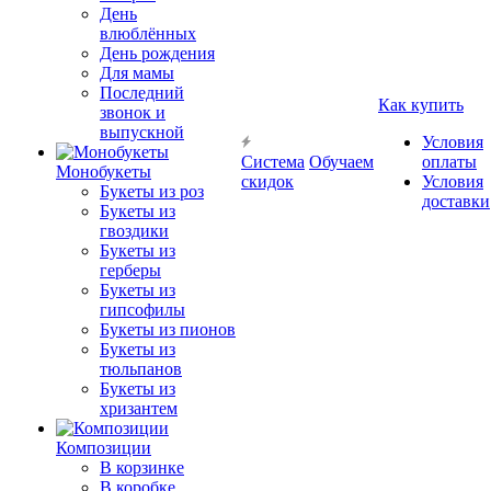
День
влюблённых
День рождения
Для мамы
Последний
Как купить
звонок и
выпускной
Условия
Система
Обучаем
оплаты
Монобукеты
скидок
Условия
Букеты из роз
доставки
Букеты из
гвоздики
Букеты из
герберы
Букеты из
гипсофилы
Букеты из пионов
Букеты из
тюльпанов
Букеты из
хризантем
Композиции
В корзинке
В коробке