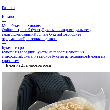
Главная
—
Каталог
—
Монобукеты в Кирове
Online витрина
К букету
Букеты по индивидуальному
заказу
Композиции
Круглые букеты
Новогоднее
оформление
Цветочная подписка
—
Букеты из роз
Букеты из гвоздики
Букеты из герберы
Букеты из
гипсофилы
Букеты из пионов
Букеты из тюльпанов
Букеты из
хризантем
—
Букет из 21 пудровой розы