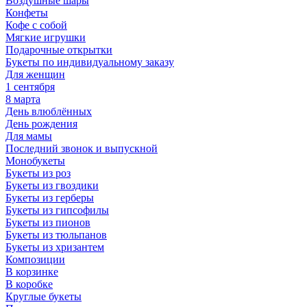
Воздушные шары
Конфеты
Кофе с собой
Мягкие игрушки
Подарочные открытки
Букеты по индивидуальному заказу
Для женщин
1 сентября
8 марта
День влюблённых
День рождения
Для мамы
Последний звонок и выпускной
Монобукеты
Букеты из роз
Букеты из гвоздики
Букеты из герберы
Букеты из гипсофилы
Букеты из пионов
Букеты из тюльпанов
Букеты из хризантем
Композиции
В корзинке
В коробке
Круглые букеты