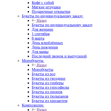
Кофе с собой
Мягкие игрушки
Подарочные открытки
Букеты по индивидуальному заказу
Назад
Букеты по индивидуальному заказу
Для женщин
1 сентября
8 марта
День влюблённых
День рождения
Для мамы
Последний звонок и выпускной
Монобукеты
Назад
Монобукеты
Букеты из роз
Букеты из гвоздики
Букеты из герберы
Букеты из гипсофилы
Букеты из пионов
Букеты из тюльпанов
Букеты из хризантем
Композиции
Назад