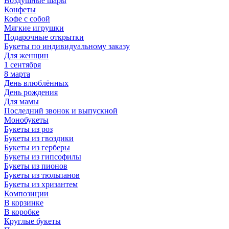
Воздушные шары
Конфеты
Кофе с собой
Мягкие игрушки
Подарочные открытки
Букеты по индивидуальному заказу
Для женщин
1 сентября
8 марта
День влюблённых
День рождения
Для мамы
Последний звонок и выпускной
Монобукеты
Букеты из роз
Букеты из гвоздики
Букеты из герберы
Букеты из гипсофилы
Букеты из пионов
Букеты из тюльпанов
Букеты из хризантем
Композиции
В корзинке
В коробке
Круглые букеты