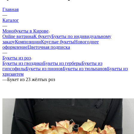
Главная
—
Каталог
—
Монобукеты в Кирове
Online витрина
К букету
Букеты по индивидуальному
заказу
Композиции
Круглые букеты
Новогоднее
оформление
Цветочная подписка
—
Букеты из роз
Букеты из гвоздики
Букеты из герберы
Букеты из
гипсофилы
Букеты из пионов
Букеты из тюльпанов
Букеты из
хризантем
—
Букет из 23 жёлтых роз