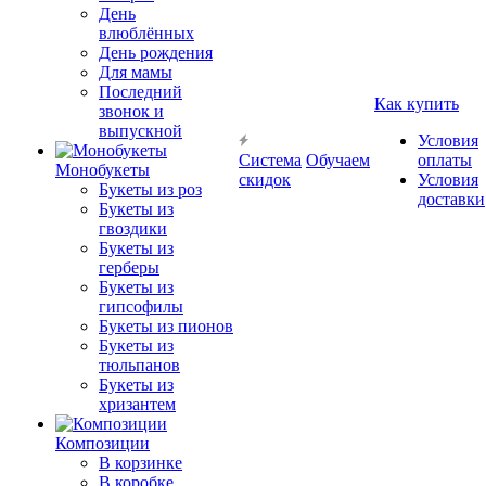
День
влюблённых
День рождения
Для мамы
Последний
Как купить
звонок и
выпускной
Условия
Система
Обучаем
оплаты
Монобукеты
скидок
Условия
Букеты из роз
доставки
Букеты из
гвоздики
Букеты из
герберы
Букеты из
гипсофилы
Букеты из пионов
Букеты из
тюльпанов
Букеты из
хризантем
Композиции
В корзинке
В коробке