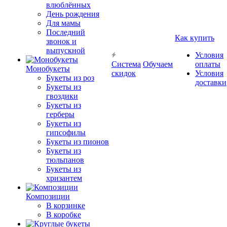
влюблённых
День рождения
Для мамы
Последний
Как купить
звонок и
выпускной
Условия
Система
Обучаем
оплаты
Монобукеты
скидок
Условия
Букеты из роз
доставки
Букеты из
гвоздики
Букеты из
герберы
Букеты из
гипсофилы
Букеты из пионов
Букеты из
тюльпанов
Букеты из
хризантем
Композиции
В корзинке
В коробке