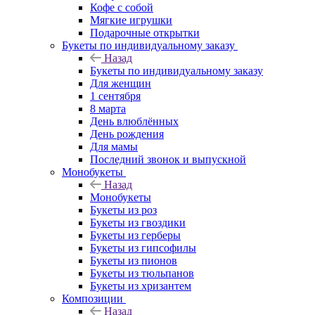
Кофе с собой
Мягкие игрушки
Подарочные открытки
Букеты по индивидуальному заказу
Назад
Букеты по индивидуальному заказу
Для женщин
1 сентября
8 марта
День влюблённых
День рождения
Для мамы
Последний звонок и выпускной
Монобукеты
Назад
Монобукеты
Букеты из роз
Букеты из гвоздики
Букеты из герберы
Букеты из гипсофилы
Букеты из пионов
Букеты из тюльпанов
Букеты из хризантем
Композиции
Назад