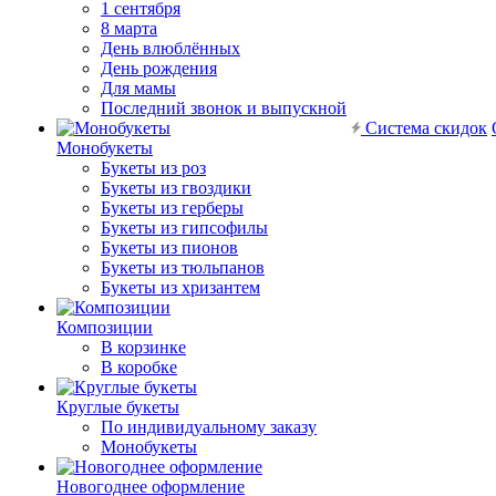
1 сентября
8 марта
День влюблённых
День рождения
Для мамы
Последний звонок и выпускной
Система скидок
Монобукеты
Букеты из роз
Букеты из гвоздики
Букеты из герберы
Букеты из гипсофилы
Букеты из пионов
Букеты из тюльпанов
Букеты из хризантем
Композиции
В корзинке
В коробке
Круглые букеты
По индивидуальному заказу
Монобукеты
Новогоднее оформление