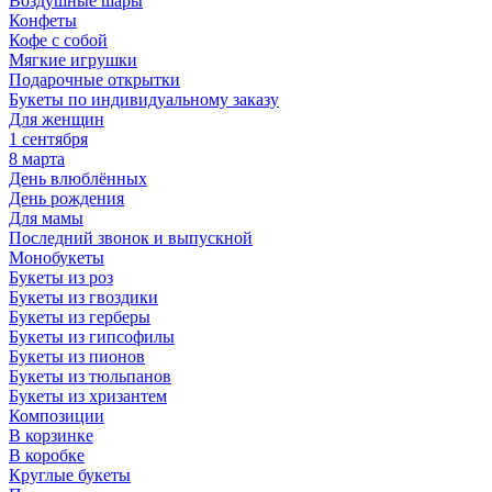
Воздушные шары
Конфеты
Кофе с собой
Мягкие игрушки
Подарочные открытки
Букеты по индивидуальному заказу
Для женщин
1 сентября
8 марта
День влюблённых
День рождения
Для мамы
Последний звонок и выпускной
Монобукеты
Букеты из роз
Букеты из гвоздики
Букеты из герберы
Букеты из гипсофилы
Букеты из пионов
Букеты из тюльпанов
Букеты из хризантем
Композиции
В корзинке
В коробке
Круглые букеты