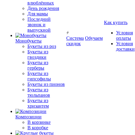
влюблённых
День рождения
Для мамы
Последний
Как купить
звонок и
выпускной
Условия
Система
Обучаем
оплаты
Монобукеты
скидок
Условия
Букеты из роз
доставки
Букеты из
гвоздики
Букеты из
герберы
Букеты из
гипсофилы
Букеты из пионов
Букеты из
тюльпанов
Букеты из
хризантем
Композиции
В корзинке
В коробке