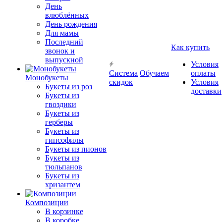
День
влюблённых
День рождения
Для мамы
Последний
Как купить
звонок и
выпускной
Условия
Система
Обучаем
оплаты
Монобукеты
скидок
Условия
Букеты из роз
доставки
Букеты из
гвоздики
Букеты из
герберы
Букеты из
гипсофилы
Букеты из пионов
Букеты из
тюльпанов
Букеты из
хризантем
Композиции
В корзинке
В коробке