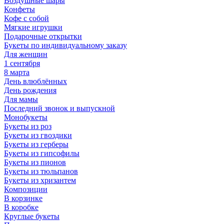
Воздушные шары
Конфеты
Кофе с собой
Мягкие игрушки
Подарочные открытки
Букеты по индивидуальному заказу
Для женщин
1 сентября
8 марта
День влюблённых
День рождения
Для мамы
Последний звонок и выпускной
Монобукеты
Букеты из роз
Букеты из гвоздики
Букеты из герберы
Букеты из гипсофилы
Букеты из пионов
Букеты из тюльпанов
Букеты из хризантем
Композиции
В корзинке
В коробке
Круглые букеты