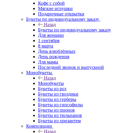
Кофе с собой
Мягкие игрушки
Подарочные открытки
Букеты по индивидуальному заказу
Назад
Букеты по индивидуальному заказу
Для женщин
1 сентября
8 марта
День влюблённых
День рождения
Для мамы
Последний звонок и выпускной
Монобукеты
Назад
Монобукеты
Букеты из роз
Букеты из гвоздики
Букеты из герберы
Букеты из гипсофилы
Букеты из пионов
Букеты из тюльпанов
Букеты из хризантем
Композиции
Назад