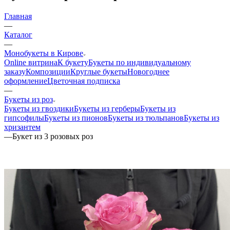
Главная
—
Каталог
—
Монобукеты в Кирове
Online витрина
К букету
Букеты по индивидуальному
заказу
Композиции
Круглые букеты
Новогоднее
оформление
Цветочная подписка
—
Букеты из роз
Букеты из гвоздики
Букеты из герберы
Букеты из
гипсофилы
Букеты из пионов
Букеты из тюльпанов
Букеты из
хризантем
—
Букет из 3 розовых роз