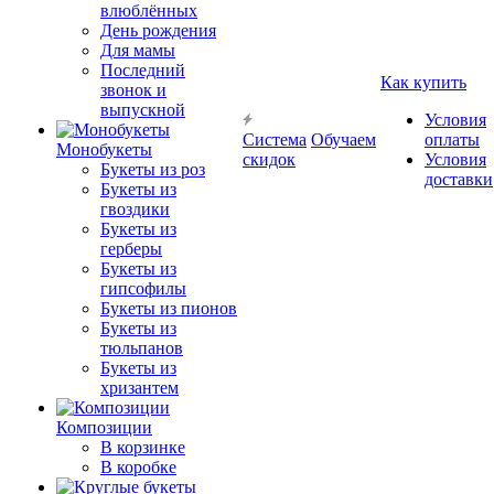
влюблённых
День рождения
Для мамы
Последний
Как купить
звонок и
выпускной
Условия
Система
Обучаем
оплаты
Монобукеты
скидок
Условия
Букеты из роз
доставки
Букеты из
гвоздики
Букеты из
герберы
Букеты из
гипсофилы
Букеты из пионов
Букеты из
тюльпанов
Букеты из
хризантем
Композиции
В корзинке
В коробке