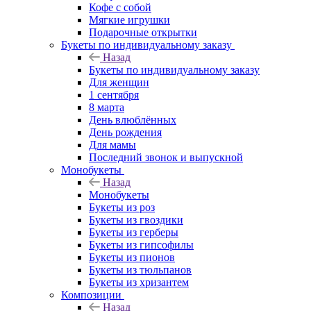
Кофе с собой
Мягкие игрушки
Подарочные открытки
Букеты по индивидуальному заказу
Назад
Букеты по индивидуальному заказу
Для женщин
1 сентября
8 марта
День влюблённых
День рождения
Для мамы
Последний звонок и выпускной
Монобукеты
Назад
Монобукеты
Букеты из роз
Букеты из гвоздики
Букеты из герберы
Букеты из гипсофилы
Букеты из пионов
Букеты из тюльпанов
Букеты из хризантем
Композиции
Назад