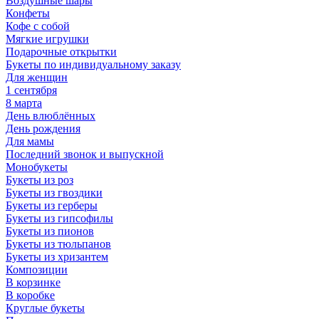
Воздушные шары
Конфеты
Кофе с собой
Мягкие игрушки
Подарочные открытки
Букеты по индивидуальному заказу
Для женщин
1 сентября
8 марта
День влюблённых
День рождения
Для мамы
Последний звонок и выпускной
Монобукеты
Букеты из роз
Букеты из гвоздики
Букеты из герберы
Букеты из гипсофилы
Букеты из пионов
Букеты из тюльпанов
Букеты из хризантем
Композиции
В корзинке
В коробке
Круглые букеты