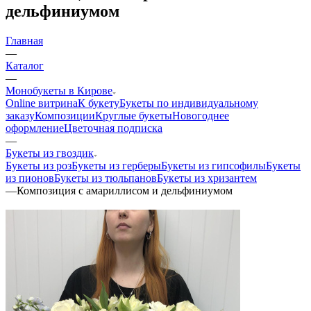
дельфиниумом
Главная
—
Каталог
—
Монобукеты в Кирове
Online витрина
К букету
Букеты по индивидуальному
заказу
Композиции
Круглые букеты
Новогоднее
оформление
Цветочная подписка
—
Букеты из гвоздик
Букеты из роз
Букеты из герберы
Букеты из гипсофилы
Букеты
из пионов
Букеты из тюльпанов
Букеты из хризантем
—
Композиция с амариллисом и дельфиниумом