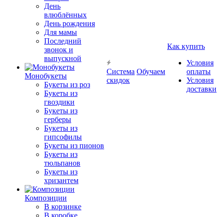
День
влюблённых
День рождения
Для мамы
Последний
Как купить
звонок и
выпускной
Условия
Система
Обучаем
оплаты
Монобукеты
скидок
Условия
Букеты из роз
доставки
Букеты из
гвоздики
Букеты из
герберы
Букеты из
гипсофилы
Букеты из пионов
Букеты из
тюльпанов
Букеты из
хризантем
Композиции
В корзинке
В коробке