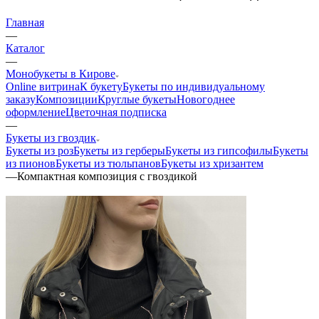
Главная
—
Каталог
—
Монобукеты в Кирове
Online витрина
К букету
Букеты по индивидуальному
заказу
Композиции
Круглые букеты
Новогоднее
оформление
Цветочная подписка
—
Букеты из гвоздик
Букеты из роз
Букеты из герберы
Букеты из гипсофилы
Букеты
из пионов
Букеты из тюльпанов
Букеты из хризантем
—
Компактная композиция с гвоздикой