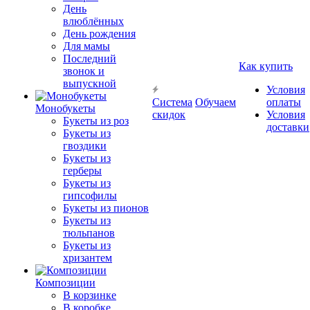
День
влюблённых
День рождения
Для мамы
Последний
Как купить
звонок и
выпускной
Условия
Система
Обучаем
оплаты
Монобукеты
скидок
Условия
Букеты из роз
доставки
Букеты из
гвоздики
Букеты из
герберы
Букеты из
гипсофилы
Букеты из пионов
Букеты из
тюльпанов
Букеты из
хризантем
Композиции
В корзинке
В коробке