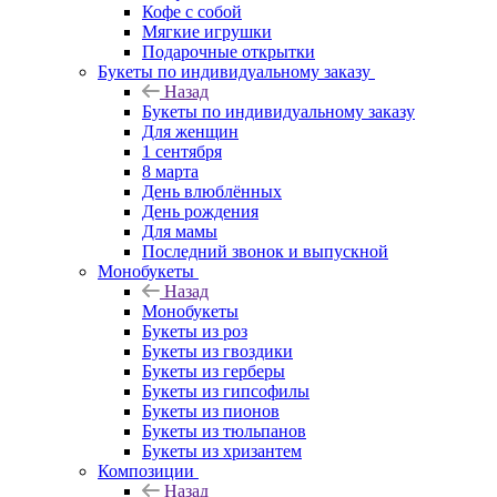
Кофе с собой
Мягкие игрушки
Подарочные открытки
Букеты по индивидуальному заказу
Назад
Букеты по индивидуальному заказу
Для женщин
1 сентября
8 марта
День влюблённых
День рождения
Для мамы
Последний звонок и выпускной
Монобукеты
Назад
Монобукеты
Букеты из роз
Букеты из гвоздики
Букеты из герберы
Букеты из гипсофилы
Букеты из пионов
Букеты из тюльпанов
Букеты из хризантем
Композиции
Назад