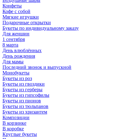
Воздушные шары
Конфеты
Кофе с собой
Мягкие игрушки
Подарочные открытки
Букеты по индивидуальному заказу
Для женщин
1 сентября
8 марта
День влюблённых
День рождения
Для мамы
Последний звонок и выпускной
Монобукеты
Букеты из роз
Букеты из гвоздики
Букеты из герберы
Букеты из гипсофилы
Букеты из пионов
Букеты из тюльпанов
Букеты из хризантем
Композиции
В корзинке
В коробке
Круглые букеты