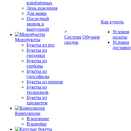
влюблённых
День рождения
Для мамы
Последний
Как купить
звонок и
выпускной
Условия
Система
Обучаем
оплаты
Монобукеты
скидок
Условия
Букеты из роз
доставки
Букеты из
гвоздики
Букеты из
герберы
Букеты из
гипсофилы
Букеты из пионов
Букеты из
тюльпанов
Букеты из
хризантем
Композиции
В корзинке
В коробке