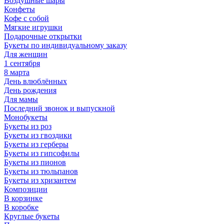
Воздушные шары
Конфеты
Кофе с собой
Мягкие игрушки
Подарочные открытки
Букеты по индивидуальному заказу
Для женщин
1 сентября
8 марта
День влюблённых
День рождения
Для мамы
Последний звонок и выпускной
Монобукеты
Букеты из роз
Букеты из гвоздики
Букеты из герберы
Букеты из гипсофилы
Букеты из пионов
Букеты из тюльпанов
Букеты из хризантем
Композиции
В корзинке
В коробке
Круглые букеты