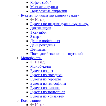
Кофе с собой
Мягкие игрушки
Подарочные открытки
Букеты по индивидуальному заказу
Назад
Букеты по индивидуальному заказу
Для женщин
1 сентября
8 марта
День влюблённых
День рождения
Для мамы
Последний звонок и выпускной
Монобукеты
Назад
Монобукеты
Букеты из роз
Букеты из гвоздики
Букеты из герберы
Букеты из гипсофилы
Букеты из пионов
Букеты из тюльпанов
Букеты из хризантем
Композиции
Назад