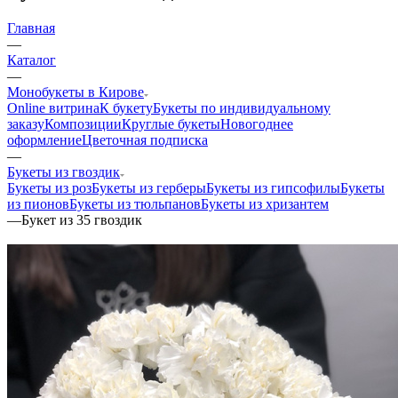
Главная
—
Каталог
—
Монобукеты в Кирове
Online витрина
К букету
Букеты по индивидуальному
заказу
Композиции
Круглые букеты
Новогоднее
оформление
Цветочная подписка
—
Букеты из гвоздик
Букеты из роз
Букеты из герберы
Букеты из гипсофилы
Букеты
из пионов
Букеты из тюльпанов
Букеты из хризантем
—
Букет из 35 гвоздик