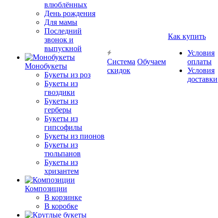
влюблённых
День рождения
Для мамы
Последний
Как купить
звонок и
выпускной
Условия
Система
Обучаем
оплаты
Монобукеты
скидок
Условия
Букеты из роз
доставки
Букеты из
гвоздики
Букеты из
герберы
Букеты из
гипсофилы
Букеты из пионов
Букеты из
тюльпанов
Букеты из
хризантем
Композиции
В корзинке
В коробке