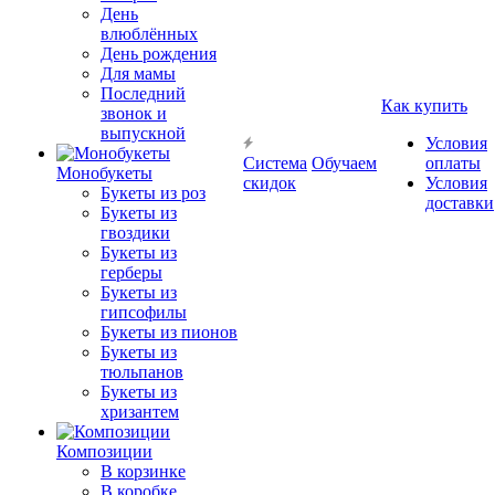
День
влюблённых
День рождения
Для мамы
Последний
Как купить
звонок и
выпускной
Условия
Система
Обучаем
оплаты
Монобукеты
скидок
Условия
Букеты из роз
доставки
Букеты из
гвоздики
Букеты из
герберы
Букеты из
гипсофилы
Букеты из пионов
Букеты из
тюльпанов
Букеты из
хризантем
Композиции
В корзинке
В коробке