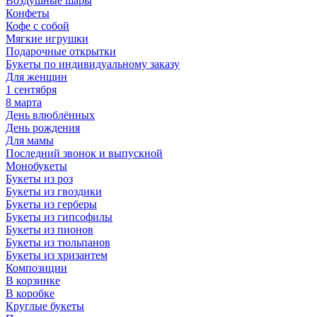
Воздушные шары
Конфеты
Кофе с собой
Мягкие игрушки
Подарочные открытки
Букеты по индивидуальному заказу
Для женщин
1 сентября
8 марта
День влюблённых
День рождения
Для мамы
Последний звонок и выпускной
Монобукеты
Букеты из роз
Букеты из гвоздики
Букеты из герберы
Букеты из гипсофилы
Букеты из пионов
Букеты из тюльпанов
Букеты из хризантем
Композиции
В корзинке
В коробке
Круглые букеты