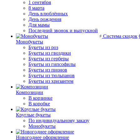
1 сентября
8 марта
День влюблённых
День рождения
Для мамы
Последний звонок и выпускной
Система скидок
Монобукеты
Букеты из роз
Букеты из гвоздики
Букеты из герберы
Букеты из гипсофилы
Букеты из пионов
Букеты из тюльпанов
Букеты из хризантем
Композиции
В корзинке
В коробке
Круглые букеты
По индивидуальному заказу
Монобукеты
Новогоднее оформление