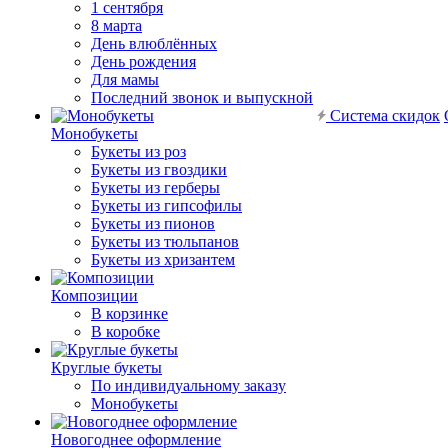
1 сентября
8 марта
День влюблённых
День рождения
Для мамы
Последний звонок и выпускной
Система скидок
Монобукеты
Букеты из роз
Букеты из гвоздики
Букеты из герберы
Букеты из гипсофилы
Букеты из пионов
Букеты из тюльпанов
Букеты из хризантем
Композиции
В корзинке
В коробке
Круглые букеты
По индивидуальному заказу
Монобукеты
Новогоднее оформление