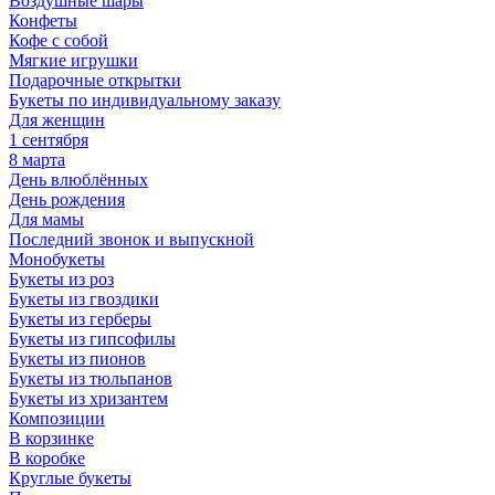
Воздушные шары
Конфеты
Кофе с собой
Мягкие игрушки
Подарочные открытки
Букеты по индивидуальному заказу
Для женщин
1 сентября
8 марта
День влюблённых
День рождения
Для мамы
Последний звонок и выпускной
Монобукеты
Букеты из роз
Букеты из гвоздики
Букеты из герберы
Букеты из гипсофилы
Букеты из пионов
Букеты из тюльпанов
Букеты из хризантем
Композиции
В корзинке
В коробке
Круглые букеты