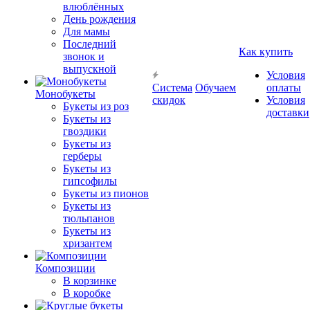
влюблённых
День рождения
Для мамы
Последний
Как купить
звонок и
выпускной
Условия
Система
Обучаем
оплаты
Монобукеты
скидок
Условия
Букеты из роз
доставки
Букеты из
гвоздики
Букеты из
герберы
Букеты из
гипсофилы
Букеты из пионов
Букеты из
тюльпанов
Букеты из
хризантем
Композиции
В корзинке
В коробке