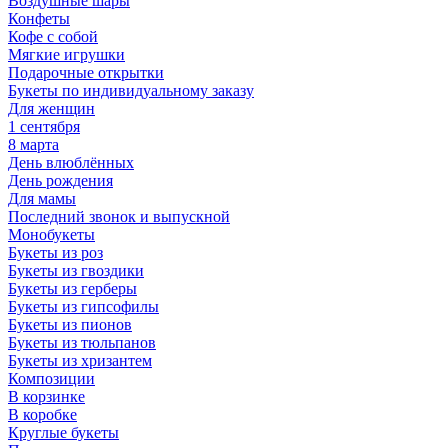
Воздушные шары
Конфеты
Кофе с собой
Мягкие игрушки
Подарочные открытки
Букеты по индивидуальному заказу
Для женщин
1 сентября
8 марта
День влюблённых
День рождения
Для мамы
Последний звонок и выпускной
Монобукеты
Букеты из роз
Букеты из гвоздики
Букеты из герберы
Букеты из гипсофилы
Букеты из пионов
Букеты из тюльпанов
Букеты из хризантем
Композиции
В корзинке
В коробке
Круглые букеты