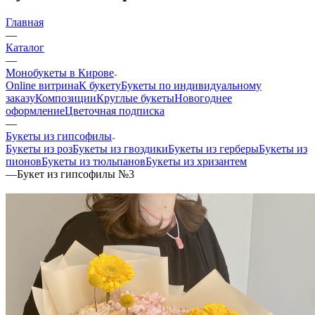
Главная
—
Каталог
—
Монобукеты в Кирове
Online витрина
К букету
Букеты по индивидуальному
заказу
Композиции
Круглые букеты
Новогоднее
оформление
Цветочная подписка
—
Букеты из гипсофилы
Букеты из роз
Букеты из гвоздики
Букеты из герберы
Букеты из
пионов
Букеты из тюльпанов
Букеты из хризантем
—
Букет из гипсофилы №3