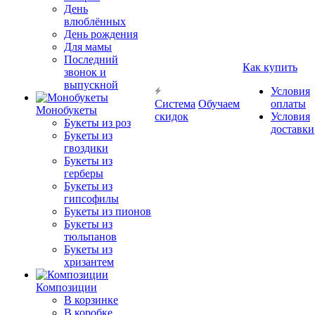
День
влюблённых
День рождения
Для мамы
Последний
Как купить
звонок и
выпускной
Условия
Система
Обучаем
оплаты
Монобукеты
скидок
Условия
Букеты из роз
доставки
Букеты из
гвоздики
Букеты из
герберы
Букеты из
гипсофилы
Букеты из пионов
Букеты из
тюльпанов
Букеты из
хризантем
Композиции
В корзинке
В коробке