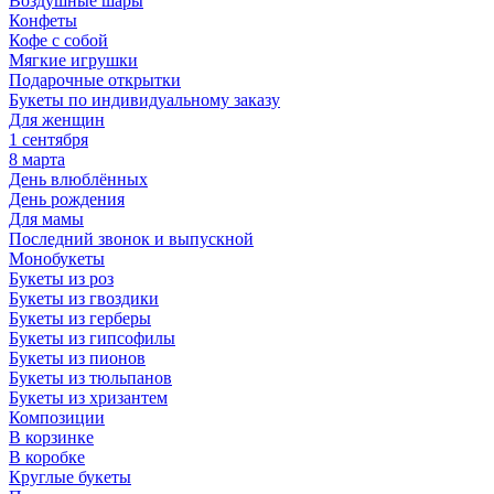
Воздушные шары
Конфеты
Кофе с собой
Мягкие игрушки
Подарочные открытки
Букеты по индивидуальному заказу
Для женщин
1 сентября
8 марта
День влюблённых
День рождения
Для мамы
Последний звонок и выпускной
Монобукеты
Букеты из роз
Букеты из гвоздики
Букеты из герберы
Букеты из гипсофилы
Букеты из пионов
Букеты из тюльпанов
Букеты из хризантем
Композиции
В корзинке
В коробке
Круглые букеты