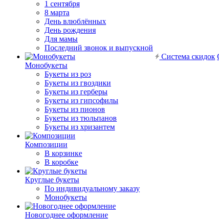
1 сентября
8 марта
День влюблённых
День рождения
Для мамы
Последний звонок и выпускной
Система скидок
Монобукеты
Букеты из роз
Букеты из гвоздики
Букеты из герберы
Букеты из гипсофилы
Букеты из пионов
Букеты из тюльпанов
Букеты из хризантем
Композиции
В корзинке
В коробке
Круглые букеты
По индивидуальному заказу
Монобукеты
Новогоднее оформление