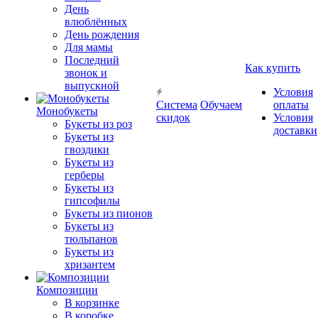
День
влюблённых
День рождения
Для мамы
Последний
Как купить
звонок и
выпускной
Условия
Система
Обучаем
оплаты
Монобукеты
скидок
Условия
Букеты из роз
доставки
Букеты из
гвоздики
Букеты из
герберы
Букеты из
гипсофилы
Букеты из пионов
Букеты из
тюльпанов
Букеты из
хризантем
Композиции
В корзинке
В коробке