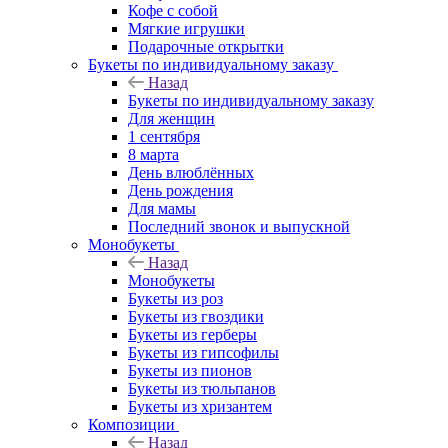
Кофе с собой
Мягкие игрушки
Подарочные открытки
Букеты по индивидуальному заказу
Назад
Букеты по индивидуальному заказу
Для женщин
1 сентября
8 марта
День влюблённых
День рождения
Для мамы
Последний звонок и выпускной
Монобукеты
Назад
Монобукеты
Букеты из роз
Букеты из гвоздики
Букеты из герберы
Букеты из гипсофилы
Букеты из пионов
Букеты из тюльпанов
Букеты из хризантем
Композиции
Назад