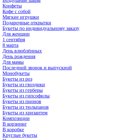
Воздушные шары
Конфеты
Кофе с собой
Мягкие игрушки
Подарочные открытки
Букеты по индивидуальному заказу
Для женщин
1 сентября
8 марта
День влюблённых
День рождения
Для мамы
Последний звонок и выпускной
Монобукеты
Букеты из роз
Букеты из гвоздики
Букеты из герберы
Букеты из гипсофилы
Букеты из пионов
Букеты из тюльпанов
Букеты из хризантем
Композиции
В корзинке
В коробке
Круглые букеты