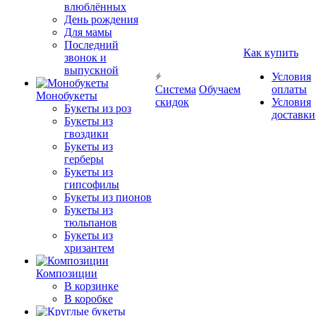
влюблённых
День рождения
Для мамы
Последний
Как купить
звонок и
выпускной
Условия
Система
Обучаем
оплаты
Монобукеты
скидок
Условия
Букеты из роз
доставки
Букеты из
гвоздики
Букеты из
герберы
Букеты из
гипсофилы
Букеты из пионов
Букеты из
тюльпанов
Букеты из
хризантем
Композиции
В корзинке
В коробке