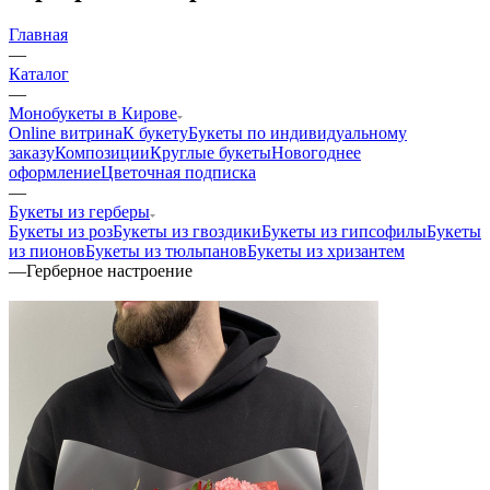
Главная
—
Каталог
—
Монобукеты в Кирове
Online витрина
К букету
Букеты по индивидуальному
заказу
Композиции
Круглые букеты
Новогоднее
оформление
Цветочная подписка
—
Букеты из герберы
Букеты из роз
Букеты из гвоздики
Букеты из гипсофилы
Букеты
из пионов
Букеты из тюльпанов
Букеты из хризантем
—
Герберное настроение