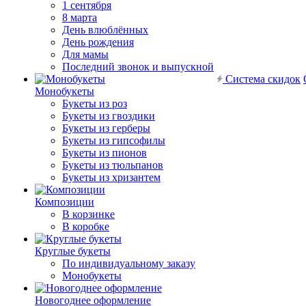
1 сентября
8 марта
День влюблённых
День рождения
Для мамы
Последний звонок и выпускной
Система скидок
Монобукеты
Букеты из роз
Букеты из гвоздики
Букеты из герберы
Букеты из гипсофилы
Букеты из пионов
Букеты из тюльпанов
Букеты из хризантем
Композиции
В корзинке
В коробке
Круглые букеты
По индивидуальному заказу
Монобукеты
Новогоднее оформление