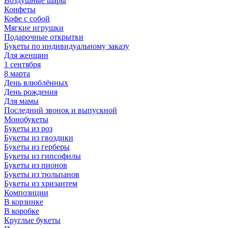
Воздушные шары
Конфеты
Кофе с собой
Мягкие игрушки
Подарочные открытки
Букеты по индивидуальному заказу
Для женщин
1 сентября
8 марта
День влюблённых
День рождения
Для мамы
Последний звонок и выпускной
Монобукеты
Букеты из роз
Букеты из гвоздики
Букеты из герберы
Букеты из гипсофилы
Букеты из пионов
Букеты из тюльпанов
Букеты из хризантем
Композиции
В корзинке
В коробке
Круглые букеты