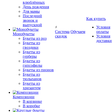
влюблённых
День рождения
Для мамы
Последний
Как купить
звонок и
выпускной
Условия
Система
Обучаем
оплаты
Монобукеты
скидок
Условия
Букеты из роз
доставки
Букеты из
гвоздики
Букеты из
герберы
Букеты из
гипсофилы
Букеты из пионов
Букеты из
тюльпанов
Букеты из
хризантем
Композиции
В корзинке
В коробке