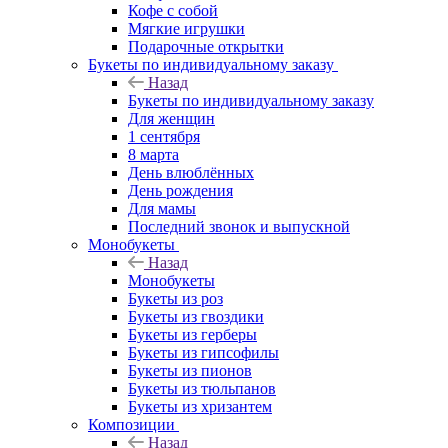
Кофе с собой
Мягкие игрушки
Подарочные открытки
Букеты по индивидуальному заказу
Назад
Букеты по индивидуальному заказу
Для женщин
1 сентября
8 марта
День влюблённых
День рождения
Для мамы
Последний звонок и выпускной
Монобукеты
Назад
Монобукеты
Букеты из роз
Букеты из гвоздики
Букеты из герберы
Букеты из гипсофилы
Букеты из пионов
Букеты из тюльпанов
Букеты из хризантем
Композиции
Назад