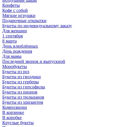
Воздушные шары
Конфеты
Кофе с собой
Мягкие игрушки
Подарочные открытки
Букеты по индивидуальному заказу
Для женщин
1 сентября
8 марта
День влюблённых
День рождения
Для мамы
Последний звонок и выпускной
Монобукеты
Букеты из роз
Букеты из гвоздики
Букеты из герберы
Букеты из гипсофилы
Букеты из пионов
Букеты из тюльпанов
Букеты из хризантем
Композиции
В корзинке
В коробке
Круглые букеты