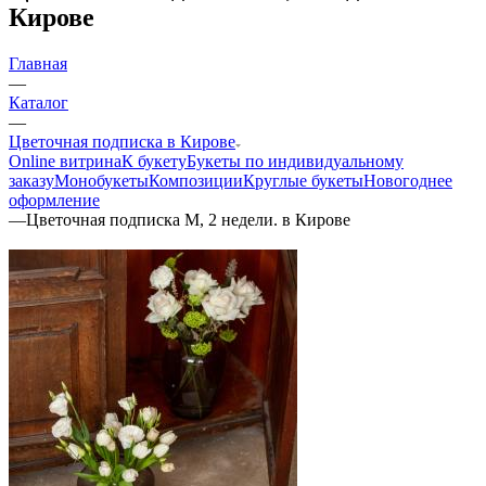
Кирове
Главная
—
Каталог
—
Цветочная подписка в Кирове
Online витрина
К букету
Букеты по индивидуальному
заказу
Монобукеты
Композиции
Круглые букеты
Новогоднее
оформление
—
Цветочная подписка M, 2 недели. в Кирове