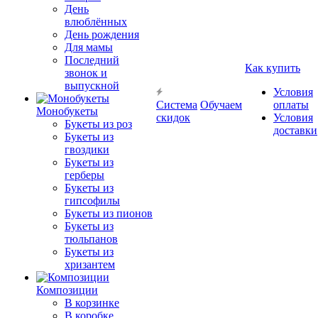
День
влюблённых
День рождения
Для мамы
Последний
Как купить
звонок и
выпускной
Условия
Система
Обучаем
оплаты
Монобукеты
скидок
Условия
Букеты из роз
доставки
Букеты из
гвоздики
Букеты из
герберы
Букеты из
гипсофилы
Букеты из пионов
Букеты из
тюльпанов
Букеты из
хризантем
Композиции
В корзинке
В коробке