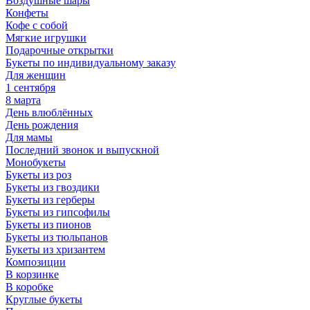
Воздушные шары
Конфеты
Кофе с собой
Мягкие игрушки
Подарочные открытки
Букеты по индивидуальному заказу
Для женщин
1 сентября
8 марта
День влюблённых
День рождения
Для мамы
Последний звонок и выпускной
Монобукеты
Букеты из роз
Букеты из гвоздики
Букеты из герберы
Букеты из гипсофилы
Букеты из пионов
Букеты из тюльпанов
Букеты из хризантем
Композиции
В корзинке
В коробке
Круглые букеты