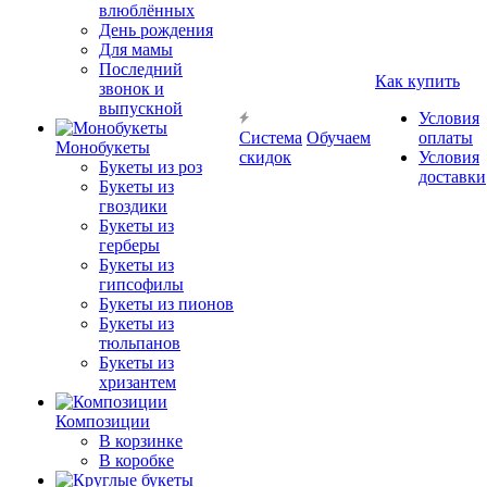
влюблённых
День рождения
Для мамы
Последний
Как купить
звонок и
выпускной
Условия
Система
Обучаем
оплаты
Монобукеты
скидок
Условия
Букеты из роз
доставки
Букеты из
гвоздики
Букеты из
герберы
Букеты из
гипсофилы
Букеты из пионов
Букеты из
тюльпанов
Букеты из
хризантем
Композиции
В корзинке
В коробке