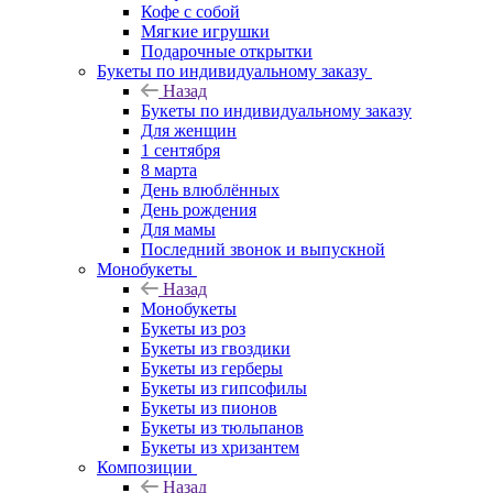
Кофе с собой
Мягкие игрушки
Подарочные открытки
Букеты по индивидуальному заказу
Назад
Букеты по индивидуальному заказу
Для женщин
1 сентября
8 марта
День влюблённых
День рождения
Для мамы
Последний звонок и выпускной
Монобукеты
Назад
Монобукеты
Букеты из роз
Букеты из гвоздики
Букеты из герберы
Букеты из гипсофилы
Букеты из пионов
Букеты из тюльпанов
Букеты из хризантем
Композиции
Назад