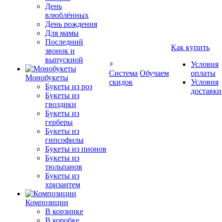
День
влюблённых
День рождения
Для мамы
Последний
Как купить
звонок и
выпускной
Условия
Система
Обучаем
оплаты
Монобукеты
скидок
Условия
Букеты из роз
доставки
Букеты из
гвоздики
Букеты из
герберы
Букеты из
гипсофилы
Букеты из пионов
Букеты из
тюльпанов
Букеты из
хризантем
Композиции
В корзинке
В коробке