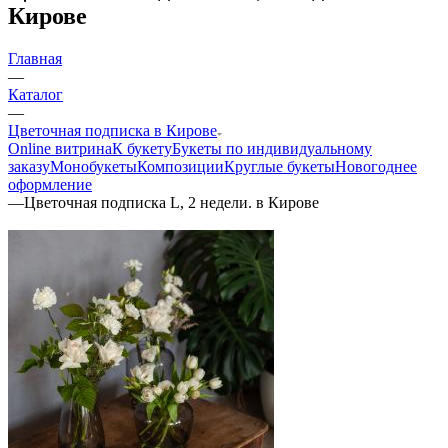
Кирове
Главная
—
Каталог
—
Цветочная подписка в Кирове
Online витрина
К букету
Букеты по индивидуальному
заказу
Монобукеты
Композиции
Круглые букеты
Новогоднее
оформление
—
Цветочная подписка L, 2 недели. в Кирове