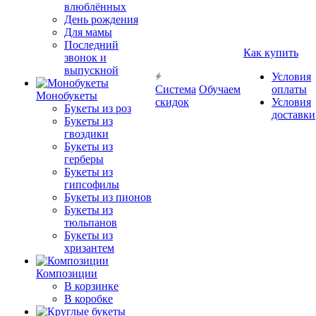
влюблённых
День рождения
Для мамы
Последний
Как купить
звонок и
выпускной
Условия
Система
Обучаем
оплаты
Монобукеты
скидок
Условия
Букеты из роз
доставки
Букеты из
гвоздики
Букеты из
герберы
Букеты из
гипсофилы
Букеты из пионов
Букеты из
тюльпанов
Букеты из
хризантем
Композиции
В корзинке
В коробке