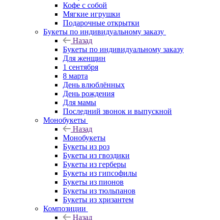
Кофе с собой
Мягкие игрушки
Подарочные открытки
Букеты по индивидуальному заказу
Назад
Букеты по индивидуальному заказу
Для женщин
1 сентября
8 марта
День влюблённых
День рождения
Для мамы
Последний звонок и выпускной
Монобукеты
Назад
Монобукеты
Букеты из роз
Букеты из гвоздики
Букеты из герберы
Букеты из гипсофилы
Букеты из пионов
Букеты из тюльпанов
Букеты из хризантем
Композиции
Назад