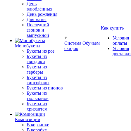
День
влюблённых
День рождения
Для мамы
Последний
Как купить
звонок и
выпускной
Условия
Система
Обучаем
оплаты
Монобукеты
скидок
Условия
Букеты из роз
доставки
Букеты из
гвоздики
Букеты из
герберы
Букеты из
гипсофилы
Букеты из пионов
Букеты из
тюльпанов
Букеты из
хризантем
Композиции
В корзинке
В коробке