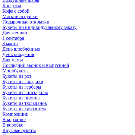
Воздушные шары
Конфеты
Кофе с собой
Мягкие игрушки
Подарочные открытки
Букеты по индивидуальному заказу
Для женщин
1 сентября
8 марта
День влюблённых
День рождения
Для мамы
Последний звонок и выпускной
Монобукеты
Букеты из роз
Букеты из гвоздики
Букеты из герберы
Букеты из гипсофилы
Букеты из пионов
Букеты из тюльпанов
Букеты из хризантем
Композиции
В корзинке
В коробке
Круглые букеты