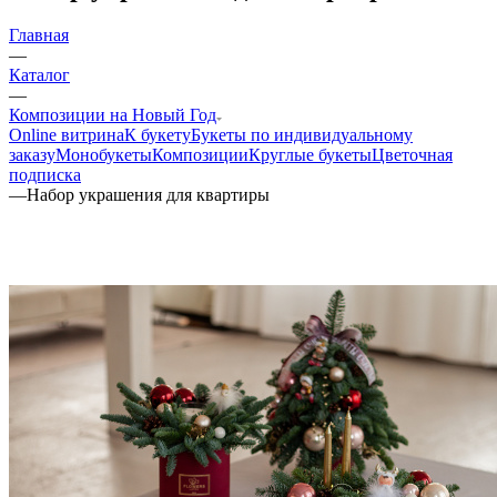
Главная
—
Каталог
—
Композиции на Новый Год
Online витрина
К букету
Букеты по индивидуальному
заказу
Монобукеты
Композиции
Круглые букеты
Цветочная
подписка
—
Набор украшения для квартиры