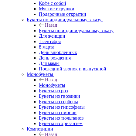
Кофе с собой
Мягкие игрушки
Подарочные открытки
Букеты по индивидуальному заказу
Назад
Букеты по индивидуальному заказу
Для женщин
1 сентября
8 марта
День влюблённых
День рождения
Для мамы
Последний звонок и выпускной
Монобукеты
Назад
Монобукеты
Букеты из роз
Букеты из гвоздики
Букеты из герберы
Букеты из гипсофилы
Букеты из пионов
Букеты из тюльпанов
Букеты из хризантем
Композиции
Назад