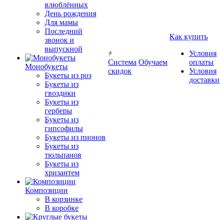
влюблённых
День рождения
Для мамы
Последний
Как купить
звонок и
выпускной
Условия
Система
Обучаем
оплаты
Монобукеты
скидок
Условия
Букеты из роз
доставки
Букеты из
гвоздики
Букеты из
герберы
Букеты из
гипсофилы
Букеты из пионов
Букеты из
тюльпанов
Букеты из
хризантем
Композиции
В корзинке
В коробке