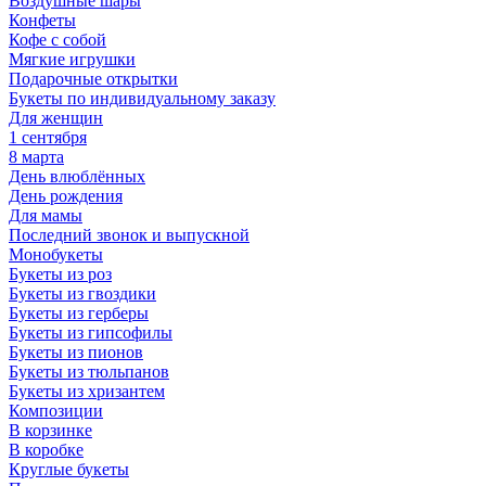
Воздушные шары
Конфеты
Кофе с собой
Мягкие игрушки
Подарочные открытки
Букеты по индивидуальному заказу
Для женщин
1 сентября
8 марта
День влюблённых
День рождения
Для мамы
Последний звонок и выпускной
Монобукеты
Букеты из роз
Букеты из гвоздики
Букеты из герберы
Букеты из гипсофилы
Букеты из пионов
Букеты из тюльпанов
Букеты из хризантем
Композиции
В корзинке
В коробке
Круглые букеты