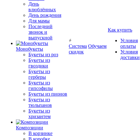
День
влюблённых
День рождения
Для мамы
Последний
Как купить
звонок и
выпускной
Условия
Система
Обучаем
оплаты
Монобукеты
скидок
Условия
Букеты из роз
доставки
Букеты из
гвоздики
Букеты из
герберы
Букеты из
гипсофилы
Букеты из пионов
Букеты из
тюльпанов
Букеты из
хризантем
Композиции
В корзинке
В коробке