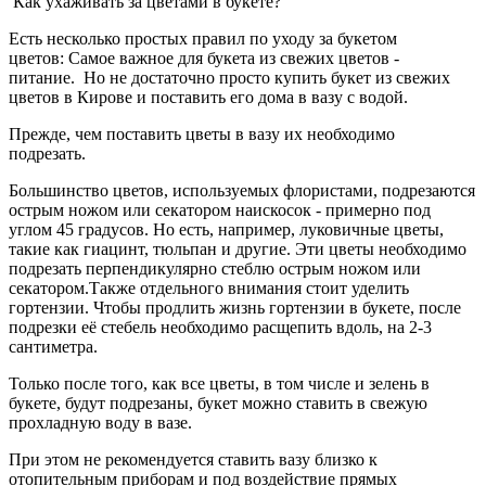
Как ухаживать за цветами в букете?
Есть несколько простых правил по уходу за букетом
цветов:
Самое важное для букета из свежих цветов -
питание.
Но не достаточно просто купить букет из свежих
цветов в Кирове и поставить его дома в вазу с водой.
Прежде, чем поставить цветы в вазу их необходимо
подрезать.
Большинство цветов, используемых флористами, подрезаются
острым ножом или секатором наискосок - примерно под
углом 45 градусов.
Но есть, например, луковичные цветы,
такие как гиацинт, тюльпан и другие. Эти цветы необходимо
подрезать перпендикулярно стеблю острым ножом или
секатором.
Также отдельного внимания стоит уделить
гортензии. Чтобы продлить жизнь гортензии в букете, после
подрезки её стебель необходимо расщепить вдоль, на 2-3
сантиметра.
Только после того, как все цветы, в том числе и зелень в
букете, будут подрезаны, букет можно ставить в свежую
прохладную воду в вазе.
При этом не рекомендуется ставить вазу близко к
отопительным приборам и под воздействие прямых