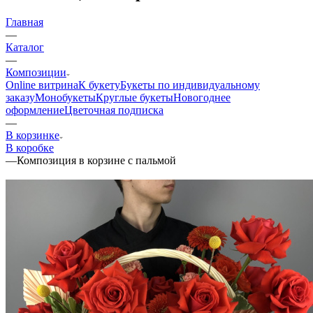
Главная
—
Каталог
—
Композиции
Online витрина
К букету
Букеты по индивидуальному
заказу
Монобукеты
Круглые букеты
Новогоднее
оформление
Цветочная подписка
—
В корзинке
В коробке
—
Композиция в корзине с пальмой