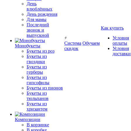
День
влюблённых
День рождения
Для мамы
Последний
Как купить
звонок и
выпускной
Условия
Система
Обучаем
оплаты
Монобукеты
скидок
Условия
Букеты из роз
доставки
Букеты из
гвоздики
Букеты из
герберы
Букеты из
гипсофилы
Букеты из пионов
Букеты из
тюльпанов
Букеты из
хризантем
Композиции
В корзинке
В коробке