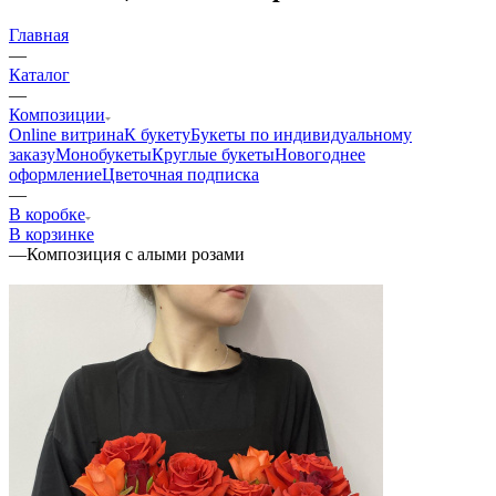
Главная
—
Каталог
—
Композиции
Online витрина
К букету
Букеты по индивидуальному
заказу
Монобукеты
Круглые букеты
Новогоднее
оформление
Цветочная подписка
—
В коробке
В корзинке
—
Композиция с алыми розами