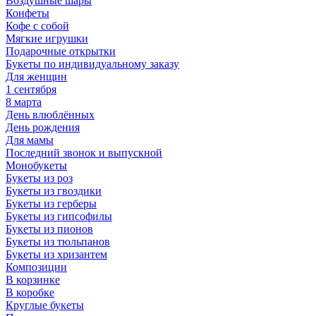
Воздушные шары
Конфеты
Кофе с собой
Мягкие игрушки
Подарочные открытки
Букеты по индивидуальному заказу
Для женщин
1 сентября
8 марта
День влюблённых
День рождения
Для мамы
Последний звонок и выпускной
Монобукеты
Букеты из роз
Букеты из гвоздики
Букеты из герберы
Букеты из гипсофилы
Букеты из пионов
Букеты из тюльпанов
Букеты из хризантем
Композиции
В корзинке
В коробке
Круглые букеты