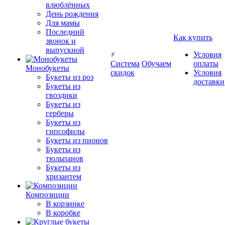
влюблённых
День рождения
Для мамы
Последний
Как купить
звонок и
выпускной
Условия
Система
Обучаем
оплаты
Монобукеты
скидок
Условия
Букеты из роз
доставки
Букеты из
гвоздики
Букеты из
герберы
Букеты из
гипсофилы
Букеты из пионов
Букеты из
тюльпанов
Букеты из
хризантем
Композиции
В корзинке
В коробке