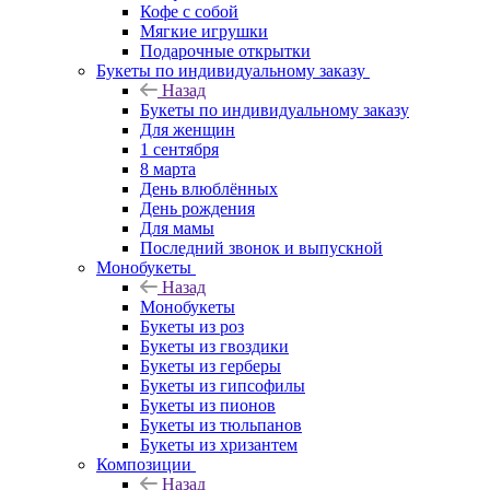
Кофе с собой
Мягкие игрушки
Подарочные открытки
Букеты по индивидуальному заказу
Назад
Букеты по индивидуальному заказу
Для женщин
1 сентября
8 марта
День влюблённых
День рождения
Для мамы
Последний звонок и выпускной
Монобукеты
Назад
Монобукеты
Букеты из роз
Букеты из гвоздики
Букеты из герберы
Букеты из гипсофилы
Букеты из пионов
Букеты из тюльпанов
Букеты из хризантем
Композиции
Назад