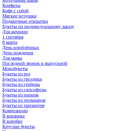
Воздушные шары
Конфеты
Кофе с собой
Мягкие игрушки
Подарочные открытки
Букеты по индивидуальному заказу
Для женщин
1 сентября
8 марта
День влюблённых
День рождения
Для мамы
Последний звонок и выпускной
Монобукеты
Букеты из роз
Букеты из гвоздики
Букеты из герберы
Букеты из гипсофилы
Букеты из пионов
Букеты из тюльпанов
Букеты из хризантем
Композиции
В корзинке
В коробке
Круглые букеты