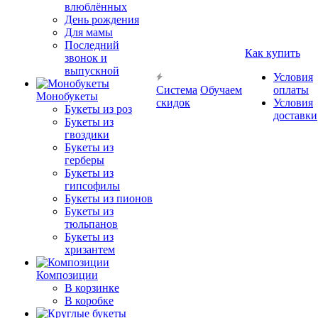
влюблённых
День рождения
Для мамы
Последний
Как купить
звонок и
выпускной
Условия
Система
Обучаем
оплаты
Монобукеты
скидок
Условия
Букеты из роз
доставки
Букеты из
гвоздики
Букеты из
герберы
Букеты из
гипсофилы
Букеты из пионов
Букеты из
тюльпанов
Букеты из
хризантем
Композиции
В корзинке
В коробке