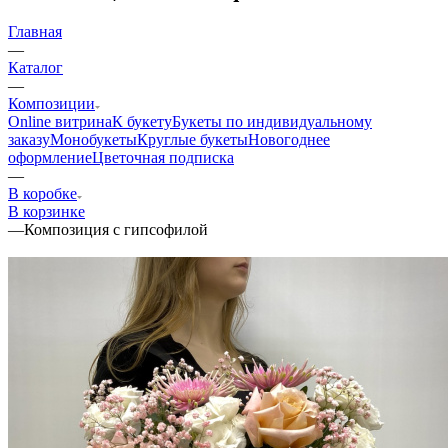
Главная
—
Каталог
—
Композиции
Online витрина
К букету
Букеты по индивидуальному
заказу
Монобукеты
Круглые букеты
Новогоднее
оформление
Цветочная подписка
—
В коробке
В корзинке
—
Композиция с гипсофилой