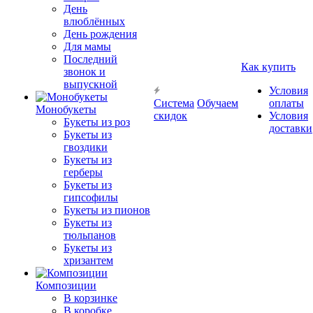
День
влюблённых
День рождения
Для мамы
Последний
Как купить
звонок и
выпускной
Условия
Система
Обучаем
оплаты
Монобукеты
скидок
Условия
Букеты из роз
доставки
Букеты из
гвоздики
Букеты из
герберы
Букеты из
гипсофилы
Букеты из пионов
Букеты из
тюльпанов
Букеты из
хризантем
Композиции
В корзинке
В коробке